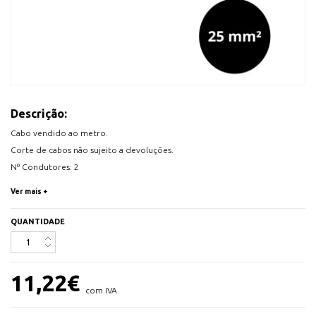
Descrição:
Cabo vendido ao metro.
Corte de cabos não sujeito a devoluções.
Nº Condutores: 2
Secção condutor: 25mm2
Ver mais +
Diâmetro exterior do cabo: 20,30mm
Tensão nominal: 0,6/1Kv
QUANTIDADE
Apropriado para as seguintes instalações:
11,22
€
Redes subterrâneas para distribuição em baixa tensão
com IVA
Redes de alimentação subterrânea para instalações de
iluminação exterior