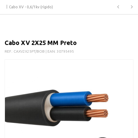
Cabo XV - 0,6/1kv (rígido)
Cabo XV 2X25 MM Preto
REF.:
CAXV2X25PT/BOB
| EAN:
30795495