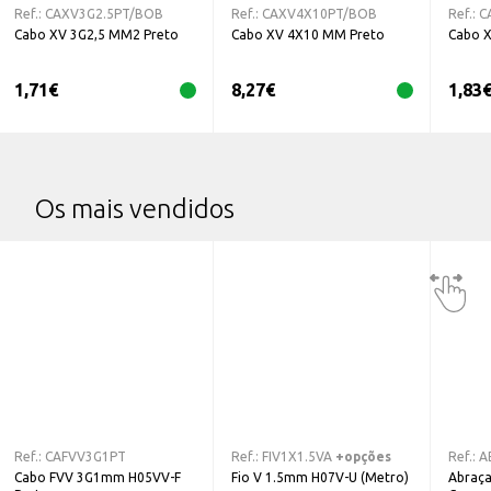
Ref.:
CAXV3G2.5PT/BOB
Ref.:
CAXV4X10PT/BOB
Ref.:
C
Cabo XV 3G2,5 MM2 Preto
Cabo XV 4X10 MM Preto
Cabo 
1,71
€
8,27
€
1,83
Os mais vendidos
Ref.:
CAFVV3G1PT
Ref.:
FIV1X1.5VA
+opções
Ref.:
A
Cabo FVV 3G1mm H05VV-F
Fio V 1.5mm H07V-U (Metro)
Abraça