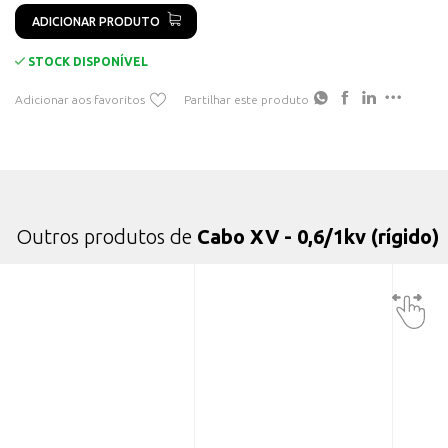
ADICIONAR PRODUTO
Redes de distribuição de energia elétrica. Derivações
subterrâneas
STOCK DISPONÍVEL
Instalações interiores ou recetoras
Adicionar aos favoritos
Partilhar este produto
Instalações em locais de características especiais
Outros produtos de
Cabo XV - 0,6/1kv (rígido)