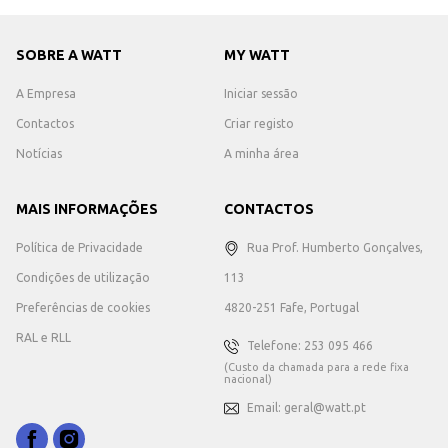
SOBRE A WATT
MY WATT
A Empresa
Iniciar sessão
Contactos
Criar registo
Notícias
A minha área
MAIS INFORMAÇÕES
CONTACTOS
Política de Privacidade
Rua Prof. Humberto Gonçalves,
Condições de utilização
113
Preferências de cookies
4820-251 Fafe, Portugal
RAL e RLL
Telefone: 253 095 466
(Custo da chamada para a rede fixa
nacional)
Email: geral@watt.pt