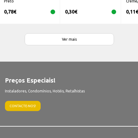
Preto
Creme
0,78
€
0,30
€
0,11
Ver mais
Preços Especiais!
Instaladores, Condomínios, Hotéis, Retalhistas
CONTACTE-NOS!