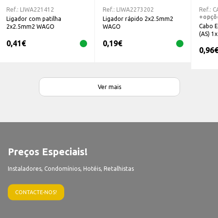
Ref.:
LIWA221412
Ref.:
LIWA2273202
Ref.:
C
+opçõ
Ligador com patilha
Ligador rápido 2x2.5mm2
Cabo E
2x2.5mm2 WAGO
WAGO
(AS) 
0,41
€
0,19
€
0,96
Ver mais
Preços Especiais!
Instaladores, Condomínios, Hotéis, Retalhistas
CONTACTE-NOS!