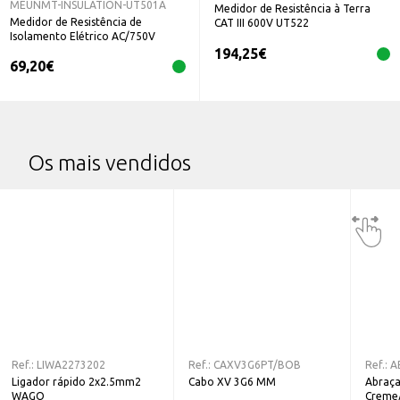
MEUNMT-INSULATION-UT501A
Medidor de Resistência à Terra
Medidor de Resistência de
CAT III 600V UT522
Isolamento Elétrico AC/750V
UT501A UNI-T
194,25
€
69,20
€
Os mais vendidos
Ref.:
LIWA2273202
Ref.:
CAXV3G6PT/BOB
Ref.:
A
Ligador rápido 2x2.5mm2
Cabo XV 3G6 MM
Abraça
WAGO
Creme