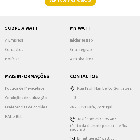
VER TODAS AS MARCAS
SOBRE A WATT
MY WATT
A Empresa
Iniciar sessão
Contactos
Criar registo
Notícias
A minha área
MAIS INFORMAÇÕES
CONTACTOS
Política de Privacidade
Rua Prof. Humberto Gonçalves,
Condições de utilização
113
Preferências de cookies
4820-251 Fafe, Portugal
RAL e RLL
Telefone: 253 095 466
(Custo da chamada para a rede fixa
nacional)
Email: geral@watt.pt