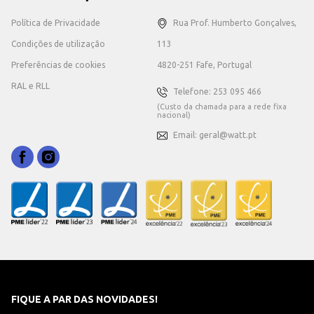
Política de Privacidade
Rua Prof. Humberto Gonçalves,
Condições de utilização
113
Preferências de cookies
4820-251 Fafe, Portugal
RAL e RLL
Telefone: 253 095 466
(Custo da chamada para a rede fixa
nacional)
Email: geral@watt.pt
FIQUE A PAR DAS NOVIDADES!