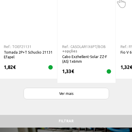
Ref.:
TOEF21131
Ref.:
CASOLAR1X6PT/BOB
Ref.:
F
+opções
Tomada 2P+T Schucko 21131
Fio V 
Cabo Exzhellent-Solar ZZ-F
Efapel
(AS) 1x6mm
1,82
€
1,32
1,33
€
Ver mais
FILTRAR