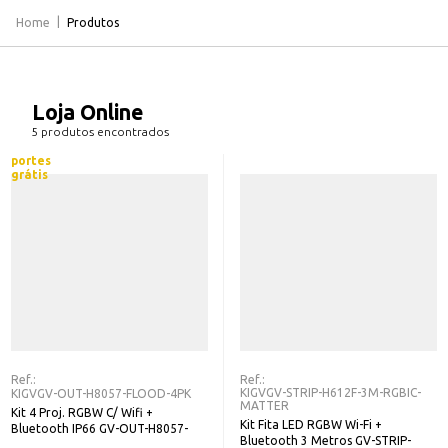
Home
Produtos
Loja Online
5 produtos encontrados
portes
grátis
Ref.:
Ref.:
KIGVGV-STRIP-H612F-3M-RGBIC-
KIGVGV-OUT-H8057-FLOOD-4PK
MATTER
Kit 4 Proj. RGBW C/ Wifi +
Kit Fita LED RGBW Wi-Fi +
Bluetooth IP66 GV-OUT-H8057-
Bluetooth 3 Metros GV-STRIP-
FLOOD-4PK