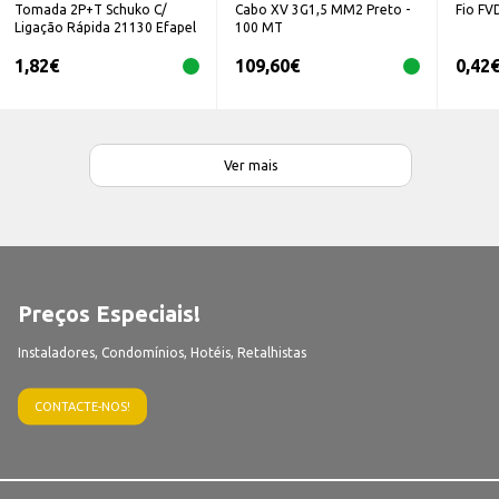
Tomada 2P+T Schuko C/
Cabo XV 3G1,5 MM2 Preto -
Fio FV
Ligação Rápida 21130 Efapel
100 MT
1,82
€
109,60
€
0,42
Ver mais
Preços Especiais!
Instaladores, Condomínios, Hotéis, Retalhistas
CONTACTE-NOS!