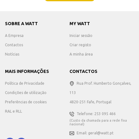
SOBRE A WATT
MY WATT
A Empresa
Iniciar sessão
Contactos
Criar registo
Notícias
A minha área
MAIS INFORMAÇÕES
CONTACTOS
Política de Privacidade
Rua Prof. Humberto Gonçalves,
Condições de utilização
113
Preferências de cookies
4820-251 Fafe, Portugal
RAL e RLL
Telefone: 253 095 466
(Custo da chamada para a rede fixa
nacional)
Email: geral@watt.pt