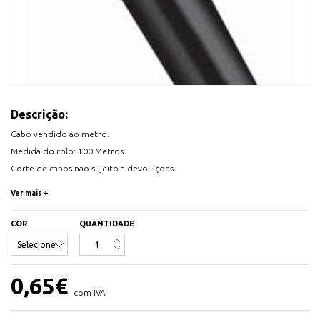
Descrição:
Cabo vendido ao metro.
Medida do rolo: 100 Metros
Corte de cabos não sujeito a devoluções.
Disponivel em Preto e Branco.
Ver mais +
Estes cabos são indicados para instalações móveis no interior e para
COR
QUANTIDADE
eletrodomésticos com força mecânica média, sendo a sua principal
utilização as aplicações domésticas. Normas de refêrencia: UNE-EN 50525-
2-11, EN 50525-2-11 e IEC 60227-5
0,65
€
com IVA
Condutor: Cobre eletrolítico flexível (Classe V) de acordo com UNE-EN