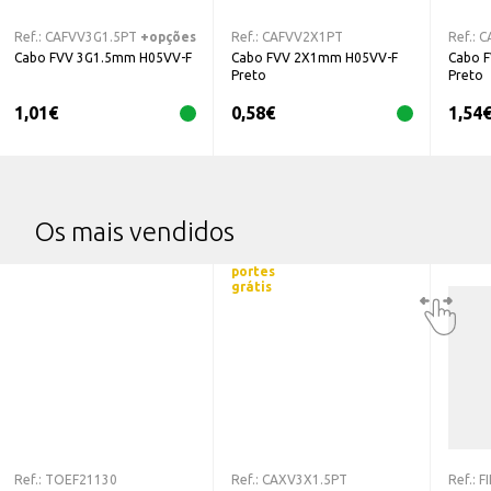
Ref.:
CAFVV3G1.5PT
+opções
Ref.:
CAFVV2X1PT
Ref.:
C
Cabo FVV 3G1.5mm H05VV-F
Cabo FVV 2X1mm H05VV-F
Cabo 
Preto
Preto
1,01
€
0,58
€
1,54
Os mais vendidos
portes
grátis
Ref.:
TOEF21130
Ref.:
CAXV3X1.5PT
Ref.:
F