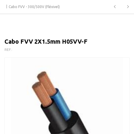
Cabo FVV - 300/500V (Fléxivel)
Cabo FVV 2X1.5mm H05VV-F
REF.: