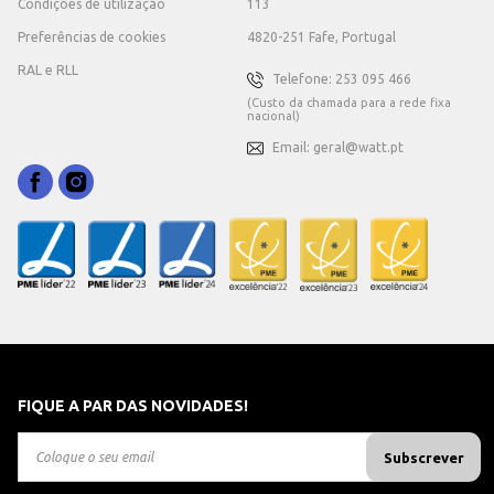
Condições de utilização
113
Preferências de cookies
4820-251 Fafe, Portugal
RAL e RLL
Telefone: 253 095 466
(Custo da chamada para a rede fixa
nacional)
Email: geral@watt.pt
FIQUE A PAR DAS NOVIDADES!
Subscrever