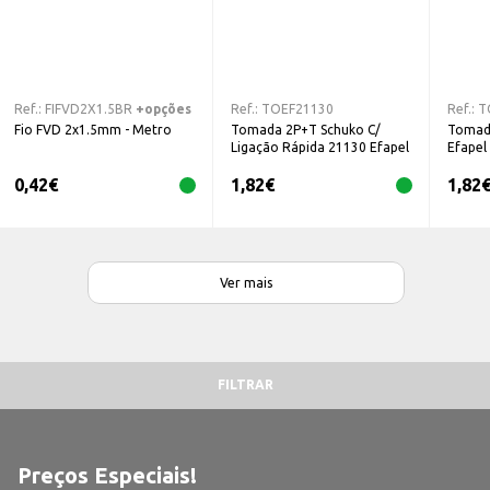
Ref.:
FIFVD2X1.5BR
+opções
Ref.:
TOEF21130
Ref.:
T
Fio FVD 2x1.5mm - Metro
Tomada 2P+T Schuko C/
Tomad
Ligação Rápida 21130 Efapel
Efapel
0,42
€
1,82
€
1,82
Ver mais
FILTRAR
Preços Especiais!