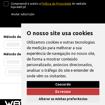
Compreendi e aceito a
Política de Privacidade
do website
loja.watt.pt
Anular subscrição
O nosso site usa cookies
Método de Pagamento
Utilizamos cookies e outras tecnologias
de medição para melhorar a sua
experiência de navegação no nosso site,
Método de Envio
de forma a mostrar conteúdo
personalizado, anúncios direcionados,
analisar o tráfego do site e entender de
onde vêm os visitantes.
Concordo
Livro de Reclamações
|
Também pode Elogiar
Eu recuso
WATT © 2025. Todos os direitos reservados.
Alterar as minhas preferências
0