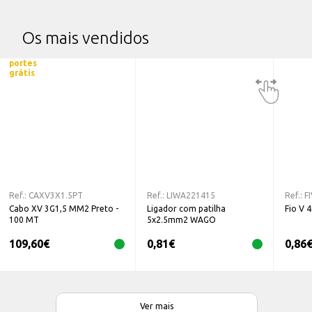
Os mais vendidos
portes
grátis
Ref.:
CAXV3X1.5PT
Ref.:
LIWA221415
Ref.:
F
Cabo XV 3G1,5 MM2 Preto -
Ligador com patilha
Fio V 
100 MT
5x2.5mm2 WAGO
109,60
€
0,81
€
0,86
Ver mais