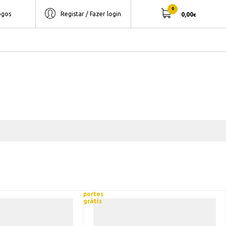
0
ogos
Registar / Fazer login
0,00
€
portes
grátis