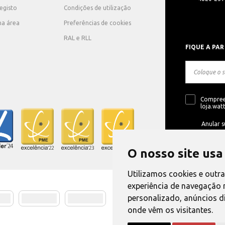
registo
Condições de utilização
ha área
Preferências de cookies
RAL e RLL
FIQUE A PAR
Compree
loja.watt
Anular s
O nosso site usa
Utilizamos cookies e outr
experiência de navegação 
personalizado, anúncios di
Método de E
onde vêm os visitantes.