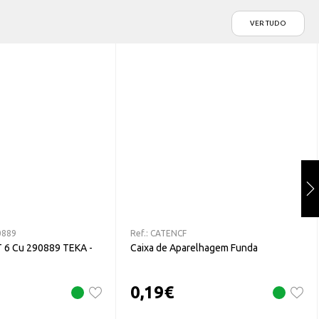
VER TUDO
0889
Ref.:
CATENCF
 6 Cu 290889 TEKA -
Caixa de Aparelhagem Funda
0,19
€