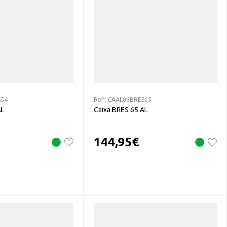
S54
Ref.:
CAAL06BRES65
AL
Caixa BRES 65 AL
144,95
€