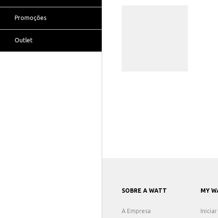
Promoções
Outlet
SOBRE A WATT
MY W
A Empresa
Inicia