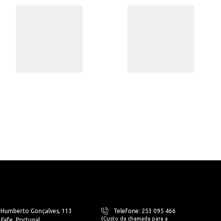
. Humberto Gonçalves, 113
Telefone: 253 095 466
(Custo da chamada para a
Fafe, Portugal