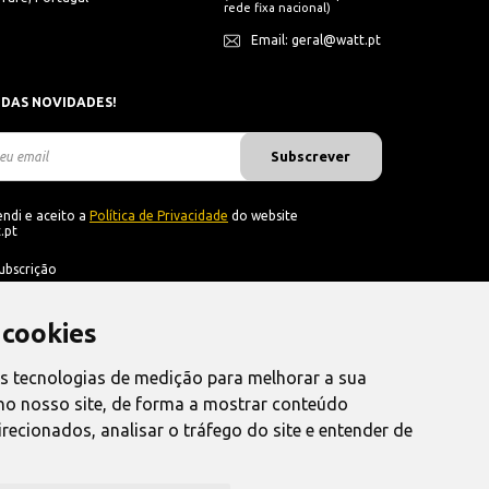
rede fixa nacional)
Email: geral@watt.pt
 DAS NOVIDADES!
Subscrever
ndi e aceito a
Política de Privacidade
do website
.pt
ubscrição
 cookies
as tecnologias de medição para melhorar a sua
no nosso site, de forma a mostrar conteúdo
recionados, analisar o tráfego do site e entender de
nvio