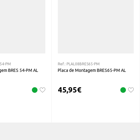
54-PM
Ref.:
PLAL08BRES65-PM
agem BRES 54-PM AL
Placa de Montagem BRES65-PM AL
45,95
€