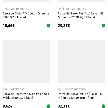
Ref.:
CAEF83002CCZ
Ref.:
PREF620482QB
Caixa de Chão 4 Módulos Cinzenta
Porta de Baixo Perfil p/ Caixa - 48
83002CCZ Efapel
Módulos 62048 2QB Efapel
10,66
€
29,87
€
Ref.:
CAEF83052
Ref.:
POEF620603RB
Caixa de Encastrar p/ Caixa Chão 4
Porta de Baixo Perfil p/ Caixa - 60
Módulos 83052 Efapel
Módulos 62060 3RB Efapel
8,62
€
32,31
€