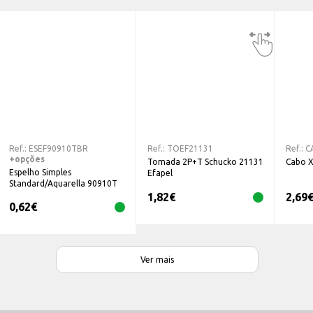
Ref.:
ESEF90910TBR
Ref.:
TOEF21131
Ref.:
C
+opções
Tomada 2P+T Schucko 21131
Cabo 
Espelho Simples
Efapel
Standard/Aquarella 90910T
Efapel
1,82
€
2,69
0,62
€
Ver mais