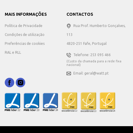
MAIS INFORMAÇÕES
CONTACTOS
Política de Privacidade
Rua Prof. Humberto Gonçalves,
Condições de utilização
113
Preferências de cookies
4820-251 Fafe, Portugal
RAL e RLL
Telefone: 253 095 466
(Custo da chamada para a rede fixa
nacional)
Email: geral@watt.pt