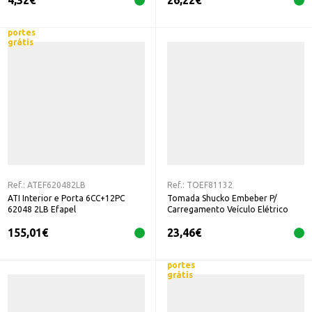
4,32
€
26,22
€
portes
grátis
Ref.:
ATEF620482LB
Ref.:
TOEF81132
ATI Interior e Porta 6CC+12PC
Tomada Shucko Embeber P/
62048 2LB Efapel
Carregamento Veículo Elétrico
81132
155,01
€
23,46
€
portes
grátis