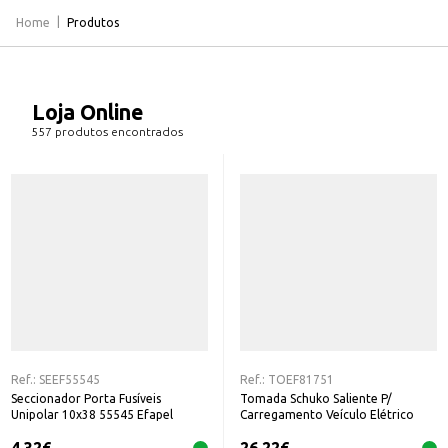
Home
Produtos
Loja Online
557 produtos encontrados
Ref.:
SEEF55545
Ref.:
TOEF81751
Seccionador Porta Fusíveis
Tomada Schuko Saliente P/
Unipolar 10x38 55545 Efapel
Carregamento Veículo Elétrico
81751