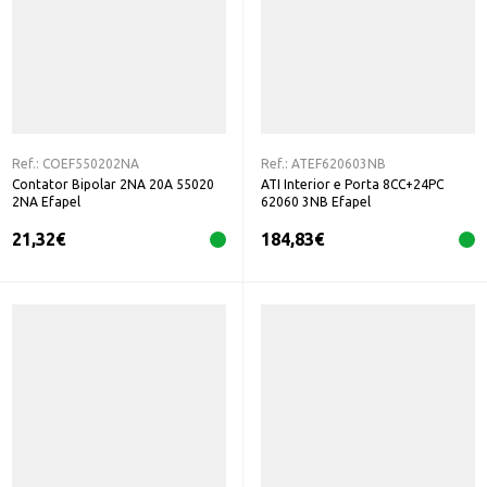
Ref.:
COEF550202NA
Ref.:
ATEF620603NB
Contator Bipolar 2NA 20A 55020
ATI Interior e Porta 8CC+24PC
2NA Efapel
62060 3NB Efapel
21,32
€
184,83
€