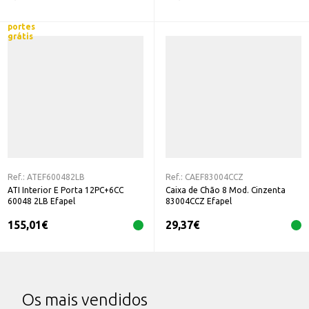
portes
grátis
Ref.:
ATEF600482LB
Ref.:
CAEF83004CCZ
ATI Interior E Porta 12PC+6CC
Caixa de Chão 8 Mod. Cinzenta
60048 2LB Efapel
83004CCZ Efapel
155,01
€
29,37
€
Os mais vendidos