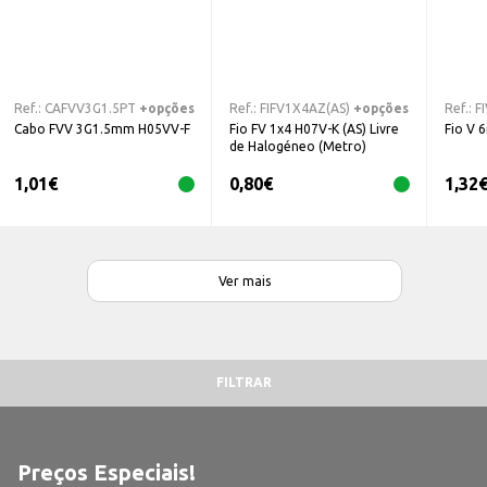
Ref.:
CAFVV3G1.5PT
+opções
Ref.:
FIFV1X4AZ(AS)
+opções
Ref.:
F
Cabo FVV 3G1.5mm H05VV-F
Fio FV 1x4 H07V-K (AS) Livre
Fio V 
de Halogéneo (Metro)
1,01
€
0,80
€
1,32
Ver mais
FILTRAR
Preços Especiais!