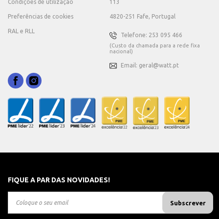
Condições de utilização
113
Preferências de cookies
4820-251 Fafe, Portugal
RAL e RLL
Telefone: 253 095 466
(Custo da chamada para a rede fixa
nacional)
Email: geral@watt.pt
FIQUE A PAR DAS NOVIDADES!
Subscrever