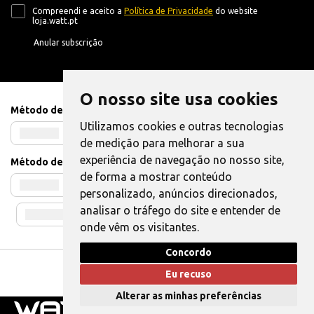
Compreendi e aceito a
Política de Privacidade
do website
loja.watt.pt
Anular subscrição
O nosso site usa cookies
Método de Pagamento
Utilizamos cookies e outras tecnologias
de medição para melhorar a sua
experiência de navegação no nosso site,
Método de Envio
de forma a mostrar conteúdo
personalizado, anúncios direcionados,
analisar o tráfego do site e entender de
onde vêm os visitantes.
Concordo
Livro de Reclamações
|
Também pode Elogiar
Eu recuso
WATT © 2025. Todos os direitos reservados.
Alterar as minhas preferências
0