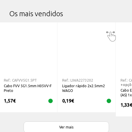
Os mais vendidos
Ref.:
CAFVV5G1.5PT
Ref.:
LIWA2273202
Ref.:
C
+opçõ
Cabo FVV 5G1.5mm H05VV-F
Ligador rápido 2x2.5mm2
Cabo E
Preto
WAGO
(AS) 
1,57
€
0,19
€
1,33
Ver mais