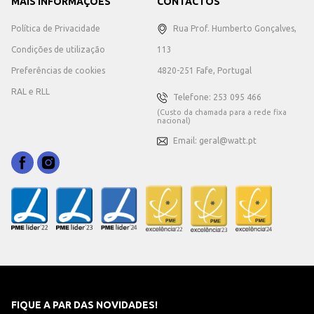
MAIS INFORMAÇÕES
CONTACTOS
Política de Privacidade
Rua Prof. Humberto Gonçalves,
Condições de utilização
113
Preferências de cookies
4820-251 Fafe, Portugal
RAL e RLL
Telefone: 253 095 466
(Custo da chamada para a rede fixa
nacional)
Email: geral@watt.pt
FIQUE A PAR DAS NOVIDADES!