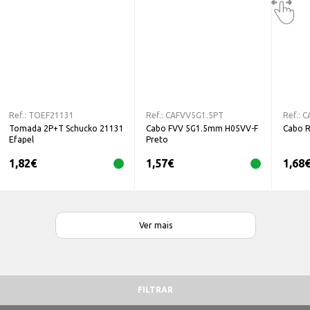
Ref.:
TOEF21131
Ref.:
CAFVV5G1.5PT
Ref.:
C
Tomada 2P+T Schucko 21131
Cabo FVV 5G1.5mm H05VV-F
Cabo 
Efapel
Preto
1,82
€
1,57
€
1,68
Ver mais
FILTRAR