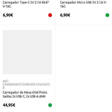
Carregador Type-C 5V 2.1A 8647
Carregador Micro USB 5V 2.1A V-
V-TAC
TAC
6,90
€
6,90
€
Ref.:
CAANKANK-DCHARGER-65W2A2C-
B
Carregador de Mesa 65W Preto
Saídas 2x USB-C, 2x USB-A ANK-
DCHARGER-65W2A2C-B
44,95
€