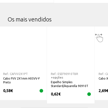
Os mais vendidos
Ref.:
CAFVV2X1PT
Ref.:
ESEF90910TBR
Ref.:
C
+opções
Cabo FVV 2X1mm H05VV-F
Cabo 
Espelho Simples
Preto
Standard/Aquarella 90910T
Efapel
0,58
€
2,69
0,62
€