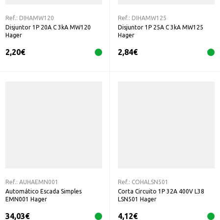
Ref.:
DIHAMW120
Ref.:
DIHAMW125
Disjuntor 1P 20A C 3kA MW120
Disjuntor 1P 25A C 3kA MW125
Hager
Hager
2,20
€
2,84
€
Ref.:
AUHAEMN001
Ref.:
COHALSN501
Automático Escada Simples
Corta Circuito 1P 32A 400V L38
EMN001 Hager
LSN501 Hager
34,03
€
4,12
€