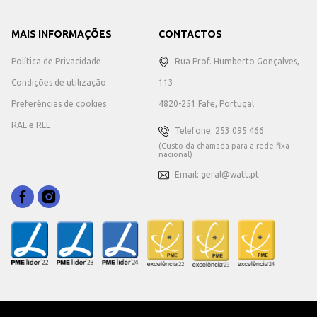
MAIS INFORMAÇÕES
CONTACTOS
Política de Privacidade
Rua Prof. Humberto Gonçalves,
Condições de utilização
113
Preferências de cookies
4820-251 Fafe, Portugal
RAL e RLL
Telefone: 253 095 466
(Custo da chamada para a rede fixa
nacional)
Email: geral@watt.pt