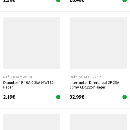
2,20
€
28,40
€
Ref.:
DIHAMW110
Ref.:
INHACDC225P
Disjuntor 1P 10A C 3kA MW110
Interruptor Diferencial 2P 25A
Hager
30mA CDC225P Hager
2,19
€
32,99
€