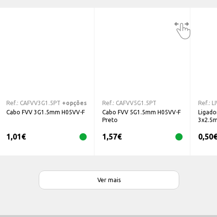
Ref.:
CAFVV3G1.5PT
+opções
Ref.:
CAFVV5G1.5PT
Ref.:
L
Cabo FVV 3G1.5mm H05VV-F
Cabo FVV 5G1.5mm H05VV-F
Ligado
Preto
3x2.5
1,01
€
1,57
€
0,50
Ver mais