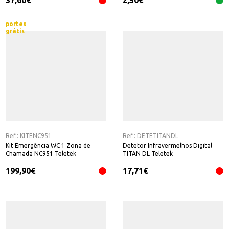
37,60
€
2,30
€
portes
grátis
Ref.:
KITENC951
Ref.:
DETETITANDL
Kit Emergência WC 1 Zona de
Detetor Infravermelhos Digital
Chamada NC951 Teletek
TITAN DL Teletek
199,90
€
17,71
€