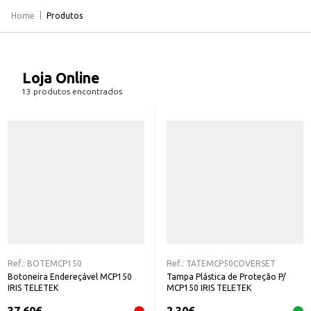
Home
Produtos
Loja Online
13 produtos encontrados
Ref.:
BOTEMCP150
Ref.:
TATEMCP50COVERSET
Botoneira Endereçável MCP150
Tampa Plástica de Proteção P/
IRIS TELETEK
MCP150 IRIS TELETEK