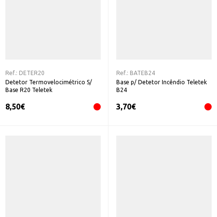
Ref.:
DETER20
Ref.:
BATEB24
Detetor Termovelocimétrico S/
Base p/ Detetor Incêndio Teletek
Base R20 Teletek
B24
8,50
€
3,70
€