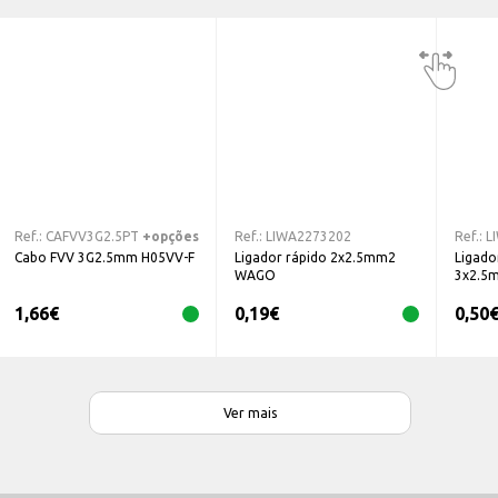
Ref.:
CAFVV3G2.5PT
+opções
Ref.:
LIWA2273202
Ref.:
L
Cabo FVV 3G2.5mm H05VV-F
Ligador rápido 2x2.5mm2
Ligado
WAGO
3x2.5
1,66
€
0,19
€
0,50
Ver mais