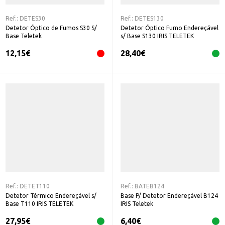
Ref.:
DETES30
Ref.:
DETES130
Detetor Óptico de Fumos S30 S/
Detetor Óptico Fumo Endereçável
Base Teletek
s/ Base S130 IRIS TELETEK
12,15
€
28,40
€
Ref.:
DETET110
Ref.:
BATEB124
Detetor Térmico Endereçável s/
Base P/ Detetor Endereçável B124
Base T110 IRIS TELETEK
IRIS Teletek
27,95
€
6,40
€