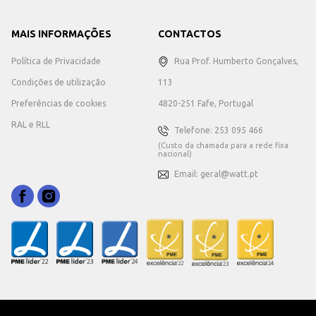
MAIS INFORMAÇÕES
CONTACTOS
Política de Privacidade
Rua Prof. Humberto Gonçalves,
Condições de utilização
113
Preferências de cookies
4820-251 Fafe, Portugal
RAL e RLL
Telefone: 253 095 466
(Custo da chamada para a rede fixa
nacional)
Email: geral@watt.pt