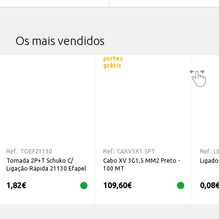
Os mais vendidos
portes
grátis
Ref.:
TOEF21130
Ref.:
CAXV3X1.5PT
Ref.:
L
Tomada 2P+T Schuko C/
Cabo XV 3G1,5 MM2 Preto -
Ligado
Ligação Rápida 21130 Efapel
100 MT
1,82
€
109,60
€
0,08