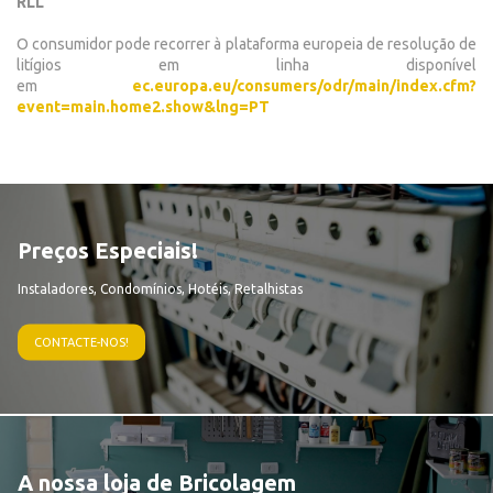
RLL
O consumidor pode recorrer à plataforma europeia de resolução de
litígios em linha disponível
em
ec.europa.eu/consumers/odr/main/index.cfm?
event=main.home2.show&lng=PT
Preços Especiais!
Instaladores, Condomínios, Hotéis, Retalhistas
CONTACTE-NOS!
A nossa loja de Bricolagem