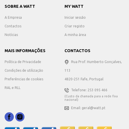
SOBRE A WATT
MY WATT
A Empresa
Iniciar sessão
Contactos
Criar registo
Notícias
A minha área
MAIS INFORMAÇÕES
CONTACTOS
Política de Privacidade
Rua Prof. Humberto Gonçalves,
Condições de utilização
113
Preferências de cookies
4820-251 Fafe, Portugal
RAL e RLL
Telefone: 253 095 466
(Custo da chamada para a rede fixa
nacional)
Email: geral@watt.pt