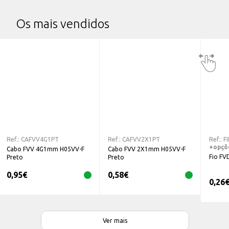
Os mais vendidos
Ref.:
CAFVV4G1PT
Ref.:
CAFVV2X1PT
Ref.:
F
+opçõ
Cabo FVV 4G1mm H05VV-F
Cabo FVV 2X1mm H05VV-F
Fio FV
Preto
Preto
0,95
€
0,58
€
0,26
Ver mais