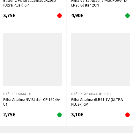
Blister 2 Pilhas Alcalinas LR20/D
Pilha Varta Alcalina Max Power D
(Ultra Plus+) GP
LR20 Blister 2UN
3,75
€
4,90
€
Ref.:
CE1604A-U1
Ref.:
PIGP1604AUP-5UE1
Pilha Alcalina 9V Blister GP 1604A-
Pilha Alcalina 6LR61 9V (ULTRA
U1
PLUS+) GP
2,75
€
3,10
€