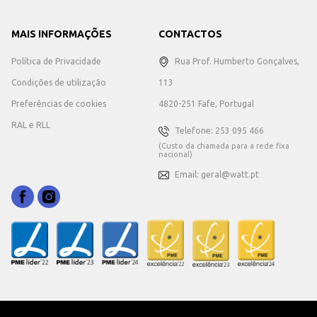
MAIS INFORMAÇÕES
CONTACTOS
Política de Privacidade
Rua Prof. Humberto Gonçalves,
Condições de utilização
113
Preferências de cookies
4820-251 Fafe, Portugal
RAL e RLL
Telefone: 253 095 466
(Custo da chamada para a rede fixa
nacional)
Email: geral@watt.pt