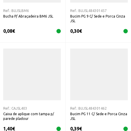
Ref.:
BUJSLBM6
Ref.:
BUJSL484301457
Bucha P/ Abraçadeira BM6 JSL
Bucim PG 9 C/ Sede e Porca Cinza
JSL
0,08
€
0,30
€
Ref.:
CAJSL403
Ref.:
BUJSL484301462
Caixa de aplique com tampa p/
Bucim PG 11 C/ Sede e Porca Cinza
parede pladour
JSL
1,40
€
0,39
€