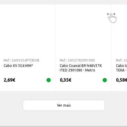
Ref.:
CAXV3G4PT/BOB
Ref.:
CACOTK2901080
Ref.:
C
Cabo XV 3G4 MM²
Cabo Coaxial BR N46V3TK
Cabo U
ITED 2901080 - Metro
TEKA 
2,69
€
0,35
€
0,58
Ver mais