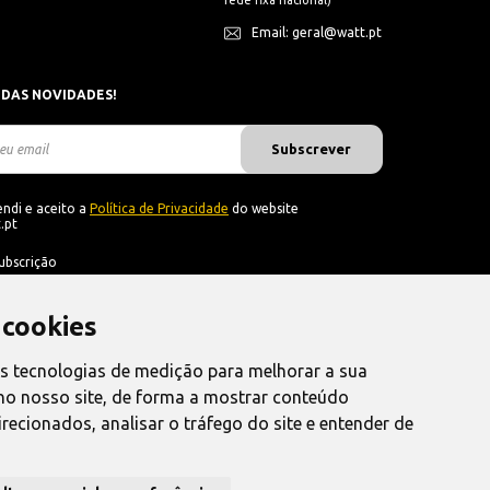
rede fixa nacional)
Email: geral@watt.pt
 DAS NOVIDADES!
Subscrever
ndi e aceito a
Política de Privacidade
do website
.pt
ubscrição
 cookies
as tecnologias de medição para melhorar a sua
no nosso site, de forma a mostrar conteúdo
recionados, analisar o tráfego do site e entender de
nvio