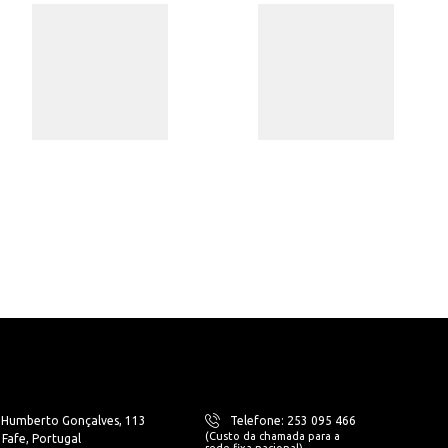
. Humberto Gonçalves, 113
Telefone: 253 095 466
(Custo da chamada para a
Fafe, Portugal