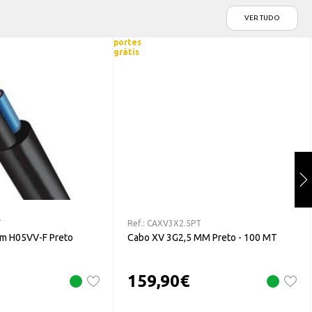
VER TUDO
portes
grátis
T
Ref.:
CAXV3X2.5PT
m H05VV-F Preto
Cabo XV 3G2,5 MM Preto - 100 MT
159,90
€