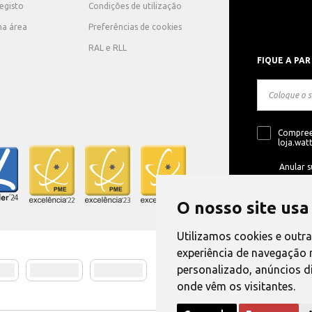
registo
Condições de utilização
ha área
Preferências de cookies
RAL e RLL
FIQUE A PAR
Compree
loja.watt
Anular s
O nosso site usa
Utilizamos cookies e outr
experiência de navegação 
personalizado, anúncios di
Método de E
onde vêm os visitantes.