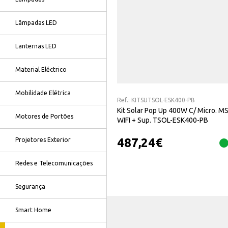
Lâmpadas LED
Lanternas LED
Material Eléctrico
Mobilidade Elétrica
Ref.:
KITSUTSOL-ESK400-PB
Kit Solar Pop Up 400W C/ Micro. M
Motores de Portões
WIFI + Sup. TSOL-ESK400-PB
487,24
€
Projetores Exterior
Redes e Telecomunicações
Segurança
Smart Home