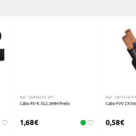
Ref.:
CARVK3X2.5PT
Ref.:
CAFVV2X1P
Cabo RV-K 3G2,5MM Preto
Cabo FVV 2X1m
1,68
€
0,58
€