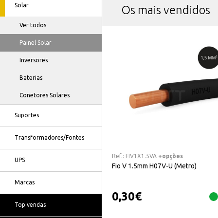
Solar
Os mais vendidos
Ver todos
Painel Solar
Inversores
Baterias
Conetores Solares
Suportes
Transformadores/Fontes
Ref.:
FIV1X1.5VA
+opções
UPS
Fio V 1.5mm H07V-U (Metro)
Marcas
0,30
€
Top vendas