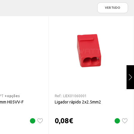
VER TUDO
PT
+opções
Ref.:
LIEK01060001
5mm H05VV-F
Ligador rápido 2x2.5mm2
0,08
€