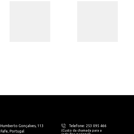
. Humberto Gonçalves, 113
Telefone: 253 095 466
(Custo da chamada para a
Fafe, Portugal