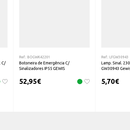
Ref.:
BOGWK42201
Ref.:
LFGW30943
 C/
Botoneira de Emergência C/
Lamp. Sinal. 23
Sinalizadores IP55 GEWIS
GW30943 Gewi
52,95
€
5,70
€