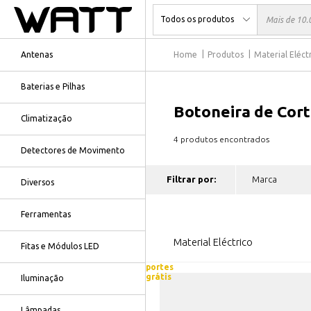
Antenas
Home
Produtos
Material Eléct
Baterias e Pilhas
Botoneira de Cor
Climatização
4 produtos encontrados
Detectores de Movimento
Filtrar por:
Diversos
Ferramentas
Material Eléctrico
Fitas e Módulos LED
portes
grátis
Iluminação
Lâmpadas