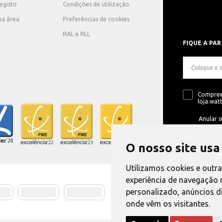
registo
Condições de utilização
ha área
Preferências de cookies
RAL e RLL
FIQUE A PAR
Compree
loja.watt
Anular s
O nosso site usa
Utilizamos cookies e outr
experiência de navegação 
personalizado, anúncios di
Método de E
onde vêm os visitantes.