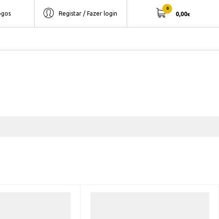
0
ogos
Registar / Fazer login
0,00
€