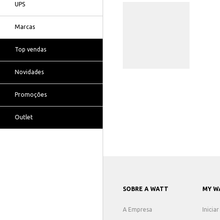
UPS
Marcas
Top vendas
Novidades
Promoções
Outlet
SOBRE A WATT
MY W
A Empresa
Inicia