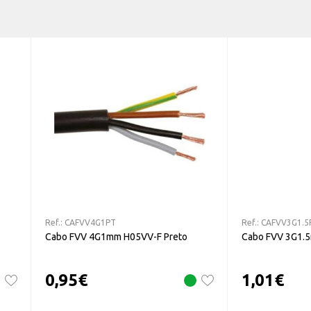
Ref.:
CAFVV4G1PT
Ref.:
CAFVV3G1.5
Cabo FVV 4G1mm H05VV-F Preto
Cabo FVV 3G1.
0,95
€
1,01
€