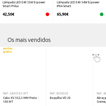
Lâmpada LED E40 55W Ecpower
Lâmpada LED E40 54W Ecpower
Smart Prilux
IP64 Smart
42,50
€
65,90
€
Os mais vendidos
portes
grátis
Ref.:
CAXV3X2.5PT
Ref.:
BOVD20
Ref.:
A
Cabo XV 3G2,5 MM Preto -
Boquilha VD 20
Abraça
100 MT
Creme