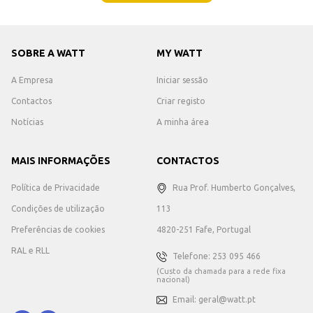
SOBRE A WATT
MY WATT
A Empresa
Iniciar sessão
Contactos
Criar registo
Notícias
A minha área
MAIS INFORMAÇÕES
CONTACTOS
Política de Privacidade
Rua Prof. Humberto Gonçalves,
Condições de utilização
113
Preferências de cookies
4820-251 Fafe, Portugal
RAL e RLL
Telefone: 253 095 466
(Custo da chamada para a rede fixa
nacional)
Email: geral@watt.pt