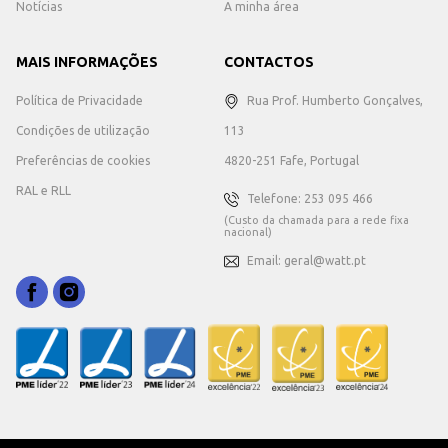
Notícias
A minha área
MAIS INFORMAÇÕES
CONTACTOS
Política de Privacidade
Rua Prof. Humberto Gonçalves,
Condições de utilização
113
Preferências de cookies
4820-251 Fafe, Portugal
RAL e RLL
Telefone: 253 095 466
(Custo da chamada para a rede fixa
nacional)
Email: geral@watt.pt