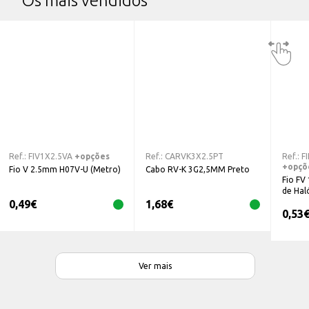
Os mais vendidos
Ref.:
FIV1X2.5VA
+opções
Ref.:
CARVK3X2.5PT
Ref.:
F
+opçõ
Fio V 2.5mm H07V-U (Metro)
Cabo RV-K 3G2,5MM Preto
Fio FV 
de Hal
0,49
€
1,68
€
0,53
Ver mais