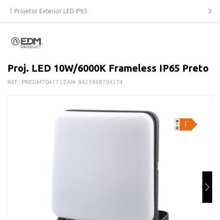
Projetor Exterior LED IP65
Proj. LED 10W/6000K Frameless IP65 Preto
REF.:
PREDM70417
| EAN:
8425998704174