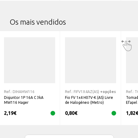
Os mais vendidos
Ref.:
DIHAMW116
Ref.:
FIFV1X4AZ(AS)
+opções
Ref.:
T
Disjuntor 1P 16A C 3kA
Fio FV 1x4 H07V-K (AS) Livre
Tomad
MW116 Hager
de Halogéneo (Metro)
Efapel
2,19
€
0,80
€
1,82