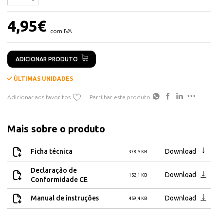
Frontal em plástico
Dimensões: 87,1 x 160,1 x 63,5 mm
4,95
€
Conetor de ligação incluído
com IVA
ADICIONAR PRODUTO
ÚLTIMAS UNIDADES
Adicionar aos favoritos
Partilhar este produto
Mais sobre o produto
Ficha técnica
Download
378,5 KB
Declaração de
Download
152,1 KB
Conformidade CE
Manual de instruções
Download
459,4 KB