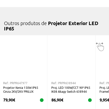
Outros produtos de
Projetor Exterior LED
IP65
Ref.:
PRPR647977
Ref.:
PRPR638944
Ref.:
P
Projetor Kenia 150W IP65
Proj. LED 100W/CCT 90º IP65
Proj. 
Cinza 2KV/2KV PRILUX
IK08 Akagy Switch 638944
Framel
Prilux
79,90
€
86,90
€
9,95