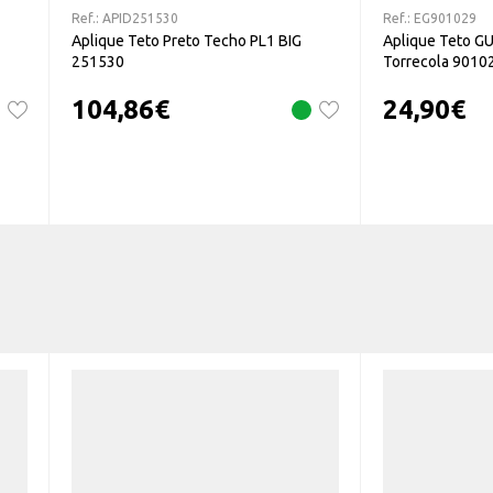
Ref.:
APID251530
Ref.:
EG901029
Aplique Teto Preto Techo PL1 BIG
Aplique Teto G
251530
Torrecola 9010
104,86
€
24,90
€