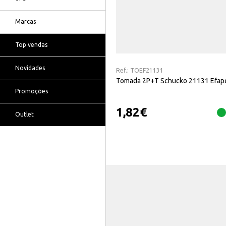
Marcas
Top vendas
Novidades
Ref.:
TOEF21131
Tomada 2P+T Schucko 21131 Efap
Promoções
1,82
€
Outlet