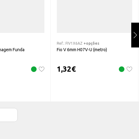
Ref.:
FIV1X6AZ
+opções
lhagem Funda
Fio V 6mm H07V-U (metro)
1,32
€