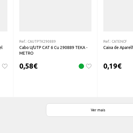
Ref.:
CAUTPTK290889
Ref.:
CATENCF
el
Cabo U/UTP CAT 6 Cu 290889 TEKA -
Caixa de Apare
METRO
0,58
€
0,19
€
Ver mais