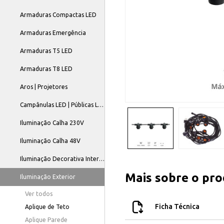
Armaduras Compactas LED
Armaduras Emergência
Armaduras T5 LED
Armaduras T8 LED
Aros | Projetores
Campânulas LED | Públicas LED
Iluminação Calha 230V
Iluminação Calha 48V
Iluminação Decorativa Interior
Mais sobre o pr
Iluminação Exterior
Ver todos
Ficha Técnica
Aplique de Teto
Aplique Parede