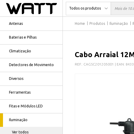
Antenas
Home
Produtos
Iluminação
Baterias e Pilhas
Climatização
Cabo Arraial 12M
REF.:
CAGSC201205001
| EAN:
8433
Detectores de Movimento
Diversos
Ferramentas
Fitas e Módulos LED
Iluminação
Ver todos