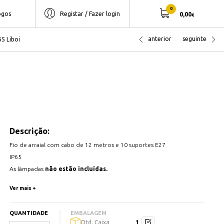
0
ogos
Registar / Fazer login
0,00
€
anterior
seguinte
65 Liboi
Descrição:
Fio de arraial com cabo de 12 metros e 10 suportes E27
IP65
As lâmpadas
não estão incluídas.
50/60Hz
Ver mais +
220/240V
Tipo de cabo: H05RN-F
QUANTIDADE
EMBALAGEM
Seção do cabo: 2x0,75mm
1
Qtd. Caixa