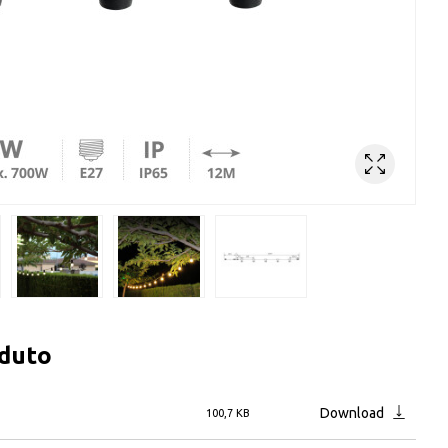
oduto
Download
100,7 KB