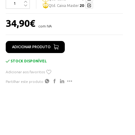
Cor cabo: Preto
20
Qtd. Caixa Master
Ref. 201205001
34,90
€
com IVA
ADICIONAR PRODUTO
STOCK DISPONÍVEL
Adicionar aos favoritos
Partilhar este produto