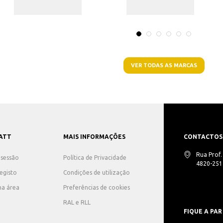
VER TODAS AS MARCAS
ATT
MAIS INFORMAÇÕES
CONTACTOS
Rua Prof
r sessão
Política de Privacidade
4820-251 
registo
Condições de utilização
ha área
Preferências de cookies
RAL e RLL
FIQUE A PAR