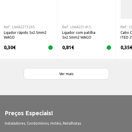
Ref.:
LIWA2273205
Ref.:
LIWA221415
Ref.:
C
Ligador rápido 5x2.5mm2
Ligador com patilha
Cabo C
WAGO
5x2.5mm2 WAGO
ITED 2
0,30
€
0,81
€
0,35
Ver mais
Preços Especiais!
Instaladores, Condomínios, Hotéis, Retalhistas