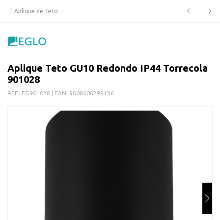
Aplique de Teto
Aplique Teto GU10 Redondo IP44 Torrecola
901028
REF.:
EG901028
| EAN:
9008606298136