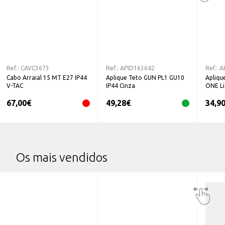
Ref.:
CAVC3673
Ref.:
APID163642
Ref.:
A
Cabo Arraial 15 MT E27 IP44
Aplique Teto GUN PL1 GU10
Apliqu
V-TAC
IP44 Cinza
ONE Li
67,00
€
49,28
€
34,9
Os mais vendidos