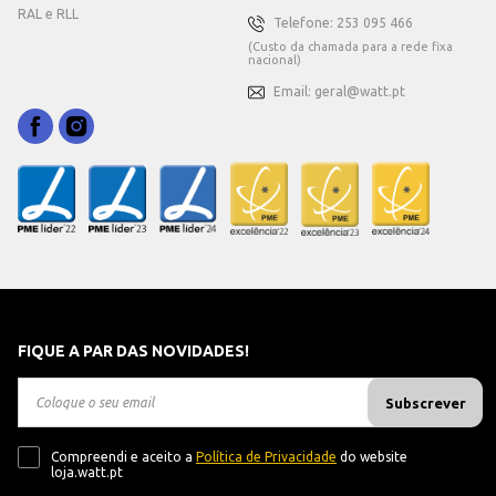
RAL e RLL
Telefone: 253 095 466
(Custo da chamada para a rede fixa
nacional)
Email: geral@watt.pt
FIQUE A PAR DAS NOVIDADES!
Subscrever
Compreendi e aceito a
Política de Privacidade
do website
loja.watt.pt