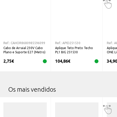
Ref.:
CAHOR8680985596099
Ref.:
APID251530
Ref.:
A
Cabo de Arraial 230V Cabo
Aplique Teto Preto Techo
Apliqu
Plano e Suporte E27 (Metro)
PL1 BIG 251530
ONE Li
2,75
€
104,86
€
34,9
Os mais vendidos