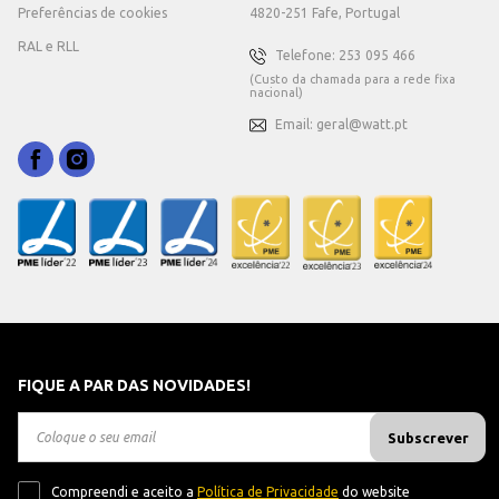
Preferências de cookies
4820-251 Fafe, Portugal
RAL e RLL
Telefone: 253 095 466
(Custo da chamada para a rede fixa
nacional)
Email: geral@watt.pt
FIQUE A PAR DAS NOVIDADES!
Subscrever
Compreendi e aceito a
Política de Privacidade
do website