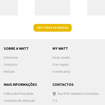
VER TODAS AS MARCAS
SOBRE A WATT
MY WATT
A Empresa
Iniciar sessão
Contactos
Criar registo
Notícias
A minha área
MAIS INFORMAÇÕES
CONTACTOS
Política de Privacidade
Rua Prof. Humberto Gonçalves,
Condições de utilização
113