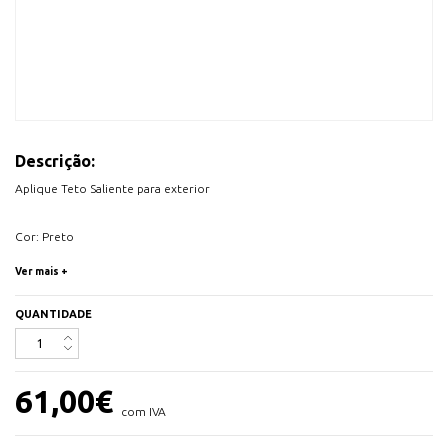
Descrição:
Aplique Teto Saliente para exterior
Cor: Preto
Ver mais +
Tensão: 230V
Suporte GU10 (lâmpada não incluída)
QUANTIDADE
IP54
Dimensões:90x90x95mm
61,00
€
com IVA