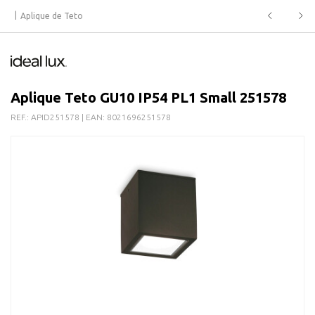
Aplique de Teto
Aplique Teto GU10 IP54 PL1 Small 251578
REF.:
APID251578
| EAN:
8021696251578