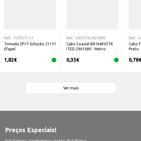
Ref.:
TOEF21131
Ref.:
CACOTK2901080
Ref.:
C
Tomada 2P+T Schucko 21131
Cabo Coaxial BR N46V3TK
Cabo 
Efapel
ITED 2901080 - Metro
Preto
1,82
€
0,35
€
0,78
Ver mais
Preços Especiais!
Instaladores, Condomínios, Hotéis, Retalhistas