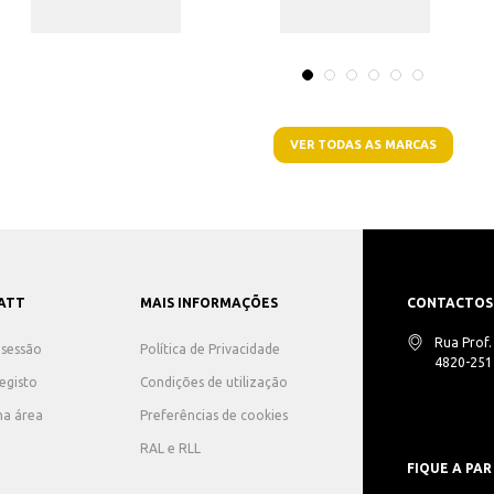
VER TODAS AS MARCAS
ATT
MAIS INFORMAÇÕES
CONTACTOS
Rua Prof
r sessão
Política de Privacidade
4820-251 
registo
Condições de utilização
ha área
Preferências de cookies
RAL e RLL
FIQUE A PAR