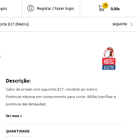
0
ogos
Registar / Fazer login
0,00
€
seguinte
orte E27 (Metro)
)
Descrição:
Cabo de arraial com suportes E27, vendido ao metro.
Potência máxima em comprimento para corte: 800W (verificar a
potência das lâmpadas)
Potência máxima por suporte: 30W
Ver mais +
Cor: Preto
Cabo H054VV-F 2x1.5mm2
QUANTIDADE
IP44