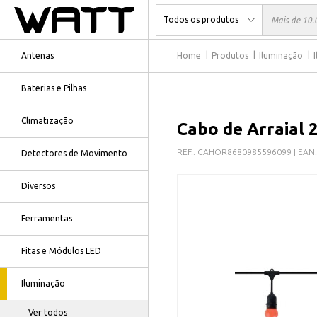
Antenas
Home
Produtos
Iluminação
Baterias e Pilhas
Climatização
Cabo de Arraial 
REF.:
CAHOR8680985596099
| EAN:
Detectores de Movimento
Diversos
Ferramentas
Fitas e Módulos LED
Iluminação
Ver todos