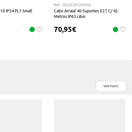
Ref.:
CAGSC201205005
10 IP54 PL1 Small
Cabo Arraial 40 Suportes E27 C/ 42
Metros IP65 Liboi
70,95
€
VER TUDO