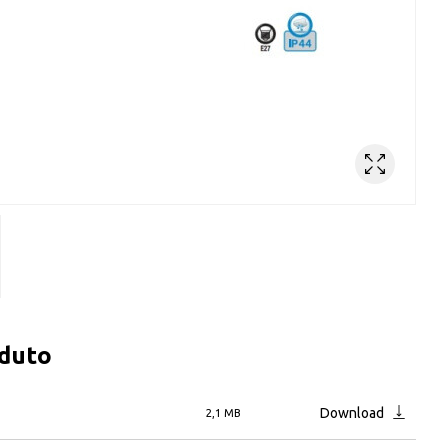
oduto
Download
2,1 MB