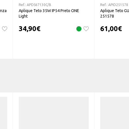
Ref.:
APDS67130C/B
Ref.:
APID251578
inza
Aplique Teto 35W IP54 Preto ONE
Aplique Teto GU
Light
251578
34,90
€
61,00
€