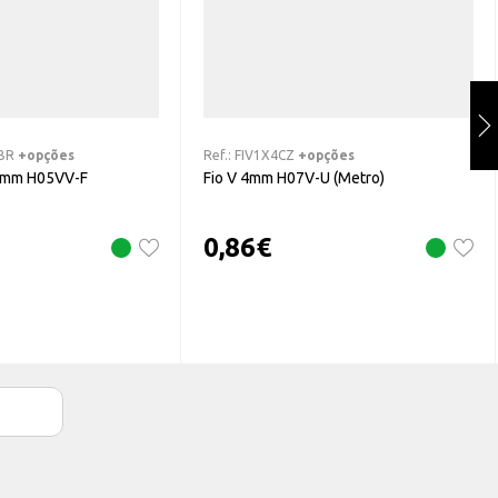
BR
+opções
Ref.:
FIV1X4CZ
+opções
5mm H05VV-F
Fio V 4mm H07V-U (Metro)
0,86
€