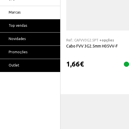
Marcas
Top vendas
Novidades
Ref.:
CAFVV3G2.5PT
+opções
Cabo FVV 3G2.5mm H05VV-F
Promoções
1,66
€
Outlet