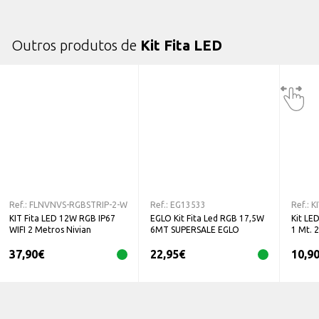
Outros produtos de
Kit Fita LED
Ref.:
FLNVNVS-RGBSTRIP-2-W
Ref.:
EG13533
Ref.:
K
KIT Fita LED 12W RGB IP67
EGLO Kit Fita Led RGB 17,5W
Kit LE
WIFI 2 Metros Nivian
6MT SUPERSALE EGLO
1 Mt. 
37,90
€
22,95
€
10,9