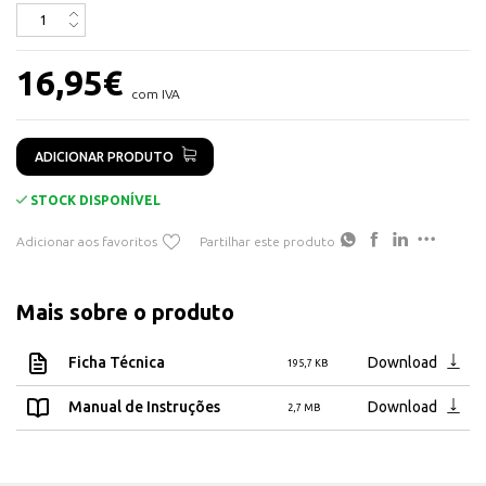
Dimensões fita:
Largura: 10mm
16,95
€
Comprimento: 5000mm
com IVA
ADICIONAR PRODUTO
STOCK DISPONÍVEL
Adicionar aos favoritos
Partilhar este produto
Mais sobre o produto
Ficha Técnica
Download
195,7 KB
Manual de Instruções
Download
2,7 MB