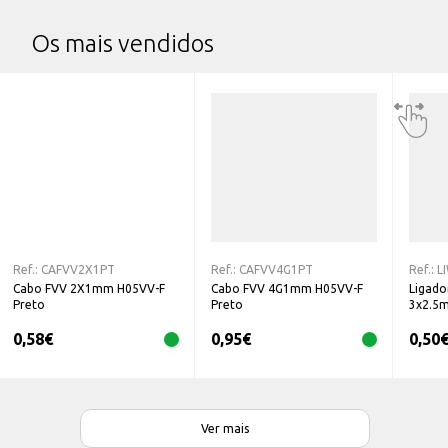
Os mais vendidos
Ref.:
CAFVV2X1PT
Ref.:
CAFVV4G1PT
Ref.:
L
Cabo FVV 2X1mm H05VV-F
Cabo FVV 4G1mm H05VV-F
Ligado
Preto
Preto
3x2.5
0,58
€
0,95
€
0,50
Ver mais