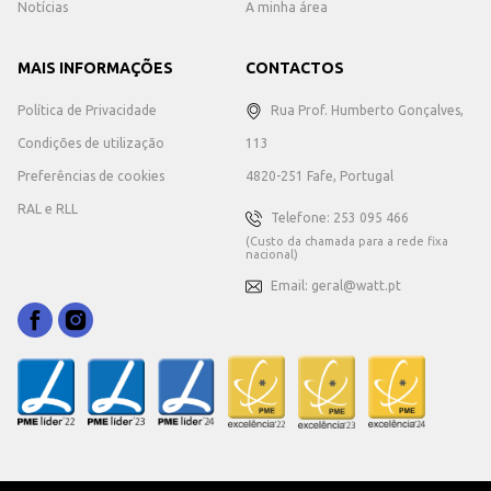
Notícias
A minha área
MAIS INFORMAÇÕES
CONTACTOS
Política de Privacidade
Rua Prof. Humberto Gonçalves,
Condições de utilização
113
Preferências de cookies
4820-251 Fafe, Portugal
RAL e RLL
Telefone: 253 095 466
(Custo da chamada para a rede fixa
nacional)
Email: geral@watt.pt