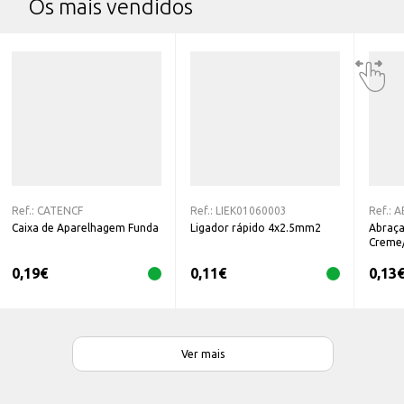
Os mais vendidos
Ref.:
CATENCF
Ref.:
LIEK01060003
Ref.:
A
Caixa de Aparelhagem Funda
Ligador rápido 4x2.5mm2
Abraça
Creme
0,19
€
0,11
€
0,13
Ver mais