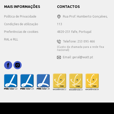
MAIS INFORMAÇÕES
CONTACTOS
Política de Privacidade
Rua Prof. Humberto Gonçalves,
Condições de utilização
113
Preferências de cookies
4820-251 Fafe, Portugal
RAL e RLL
Telefone: 253 095 466
(Custo da chamada para a rede fixa
nacional)
Email: geral@watt.pt