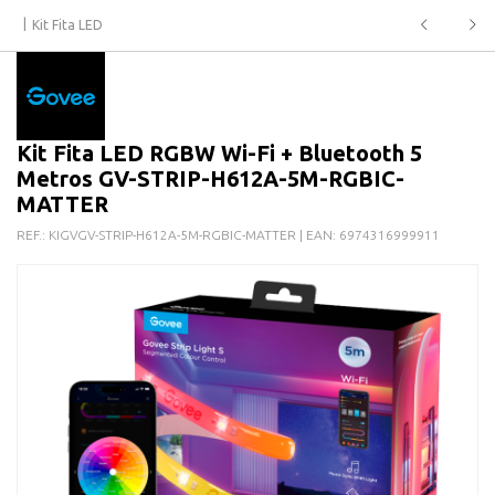
Kit Fita LED
Kit Fita LED RGBW Wi-Fi + Bluetooth 5
Metros GV-STRIP-H612A-5M-RGBIC-
MATTER
REF.:
KIGVGV-STRIP-H612A-5M-RGBIC-MATTER
| EAN:
6974316999911