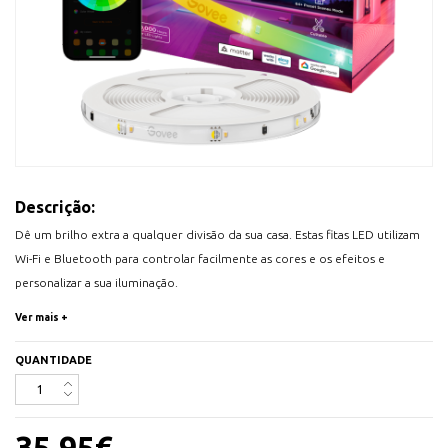
Descrição:
Dê um brilho extra a qualquer divisão da sua casa. Estas fitas LED utilizam
Wi-Fi e Bluetooth para controlar facilmente as cores e os efeitos e
personalizar a sua iluminação.
- Branco quente para iluminação diária
Ver mais +
- Efeitos de iluminação RGBIC
- Modos de sincronização reativa com a música
QUANTIDADE
- Controlo de voz mãos-livres
- Funcionalidades inteligentes e potentes de aplicação
- O RGBICW apresenta várias cores em simultâneo
35,95
€