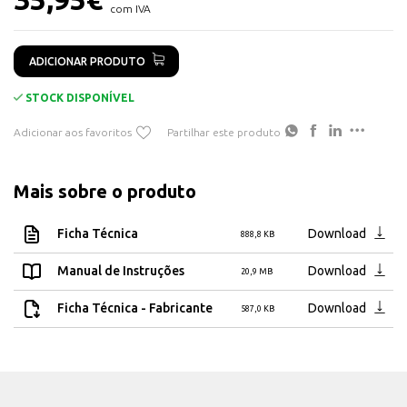
- Revestimento de proteção epóxi transparente
com IVA
Cortável
RGBICW
ADICIONAR PRODUTO
180lm/m
STOCK DISPONÍVEL
5m
Adicionar aos favoritos
Partilhar este produto
240 LEDS
20000Hours
Matter, App, Alexa, Google Assistant ,Voice Control, IFTTT
Mais sobre o produto
2.4GHz Wi-Fi + Bluetooth
Ficha Técnica
Download
888,8 KB
Tensão: 24 V - Tranformador incluído
Manual de Instruções
Download
20,9 MB
Ficha Técnica - Fabricante
Download
587,0 KB