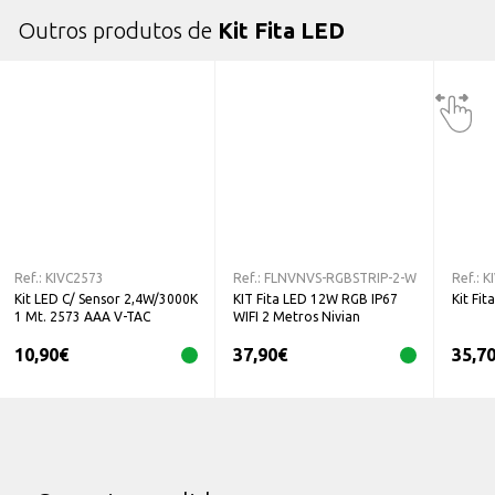
Outros produtos de
Kit Fita LED
Ref.:
KIVC2573
Ref.:
FLNVNVS-RGBSTRIP-2-W
Ref.:
K
Kit LED C/ Sensor 2,4W/3000K
KIT Fita LED 12W RGB IP67
Kit Fit
1 Mt. 2573 AAA V-TAC
WIFI 2 Metros Nivian
10,90
€
37,90
€
35,7