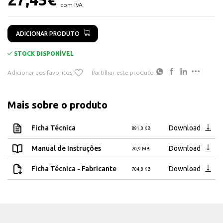
- Revestimento de proteção epóxi transparente
com IVA
Cortável
RGBICW
ADICIONAR PRODUTO
180lm/m
STOCK DISPONÍVEL
3m
Adicionar aos favoritos
Partilhar este produto
144LEDS
20000Hours
Matter, App, Alexa, Google Assistant ,Voice Control, IFTTT
Mais sobre o produto
2.4GHz Wi-Fi + Bluetooth
Ficha Técnica
Download
891,0 KB
24V/0.5A
12W
Manual de Instruções
Download
20,9 MB
-10~40℃
Ficha Técnica - Fabricante
Download
704,8 KB