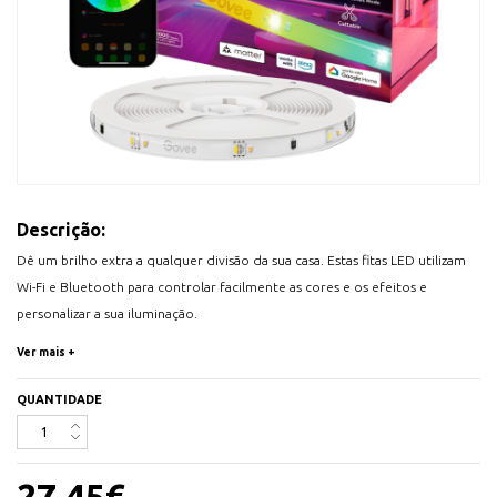
Descrição:
Dê um brilho extra a qualquer divisão da sua casa. Estas fitas LED utilizam
Wi-Fi e Bluetooth para controlar facilmente as cores e os efeitos e
personalizar a sua iluminação.
- Branco quente para iluminação diária
Ver mais +
- Efeitos de iluminação RGBIC
- Modos de sincronização reativa com a música
QUANTIDADE
- Controlo de voz mãos-livres
- Funcionalidades inteligentes e potentes de aplicação
- O RGBICW apresenta várias cores em simultâneo
27,45
€