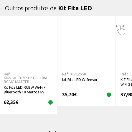
Outros produtos de
Kit Fita LED
Ref.:
Ref.:
KIVC2550
Ref.:
F
KIGVGV-STRIP-H612C-10M-
Kit Fita LED C/ Sensor
KIT Fi
RGBIC-MATTER
WIFI 2
Kit Fita LED RGBW Wi-Fi +
Bluetooth 10 Metros GV-
35,70
€
37,9
STRIP-H612C-10M-RGBIC-
62,35
€
MATTER