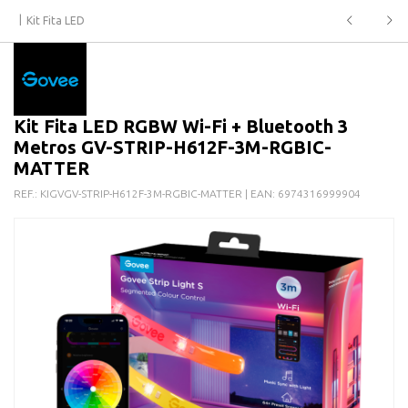
Kit Fita LED
Kit Fita LED RGBW Wi-Fi + Bluetooth 3
Metros GV-STRIP-H612F-3M-RGBIC-
MATTER
REF.:
KIGVGV-STRIP-H612F-3M-RGBIC-MATTER
| EAN:
6974316999904