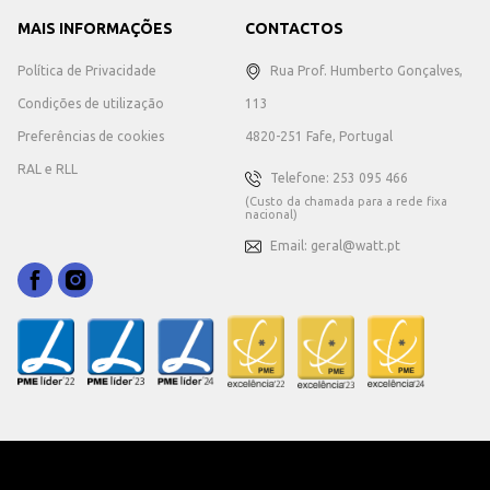
MAIS INFORMAÇÕES
CONTACTOS
Política de Privacidade
Rua Prof. Humberto Gonçalves,
Condições de utilização
113
Preferências de cookies
4820-251 Fafe, Portugal
RAL e RLL
Telefone: 253 095 466
(Custo da chamada para a rede fixa
nacional)
Email: geral@watt.pt