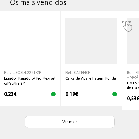
Os mais vendidos
Ref.:
LISOSL-L2221-2P
Ref.:
CATENCF
Ref.:
F
+opçõ
Ligador Rápido p/ Fio Flexível
Caixa de Aparelhagem Funda
Fio FV 
c/Patilha 2P
de Hal
0,23
€
0,19
€
0,53
Ver mais