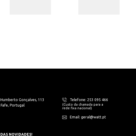
. Humberto Gonçalves, 113
Telefone: 253 095 466
(Custo da chamada para a
Fafe, Portugal
rede fixa nacional)
Email: geral@watt.pt
 DAS NOVIDADES!