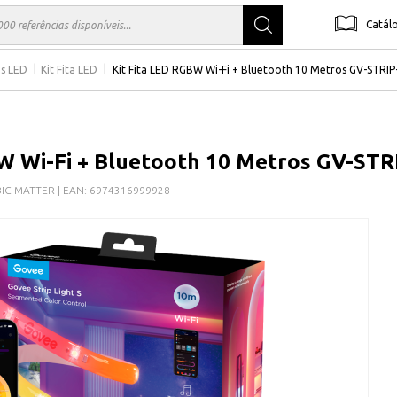
Catál
os LED
Kit Fita LED
Kit Fita LED RGBW Wi-Fi + Bluetooth 10 Metros GV-ST
BW Wi-Fi + Bluetooth 10 Metros GV-
BIC-MATTER
| EAN:
6974316999928