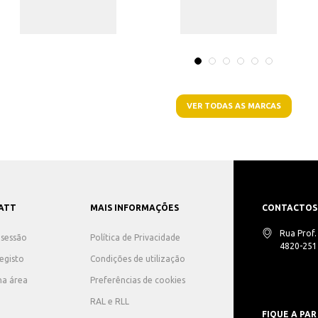
VER TODAS AS MARCAS
ATT
MAIS INFORMAÇÕES
CONTACTOS
Rua Prof
r sessão
Política de Privacidade
4820-251 
registo
Condições de utilização
ha área
Preferências de cookies
RAL e RLL
FIQUE A PAR