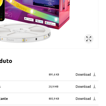
oduto
Download
891,6 KB
s
Download
20,9 MB
icante
Download
805,9 KB