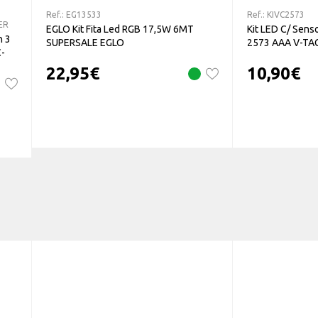
Ref.:
EG13533
Ref.:
KIVC2573
ER
EGLO Kit Fita Led RGB 17,5W 6MT
Kit LED C/ Sens
h 3
SUPERSALE EGLO
2573 AAA V-TA
-
22,95
€
10,90
€