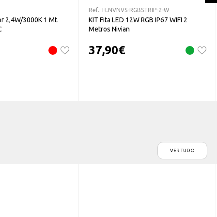
Ref.:
FLNVNVS-RGBSTRIP-2-W
or 2,4W/3000K 1 Mt.
KIT Fita LED 12W RGB IP67 WIFI 2
C
Metros Nivian
37,90
€
VER TUDO