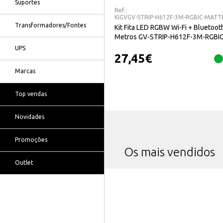
Suportes
Ref.:
KIGVGV-STRIP-H612F-3M-RGBIC-MATT
Transformadores/Fontes
Kit Fita LED RGBW Wi-Fi + Bluetoot
Metros GV-STRIP-H612F-3M-RGBIC
MATTER
UPS
27,45
€
Marcas
Top vendas
Novidades
Promoções
Os mais vendidos
Outlet