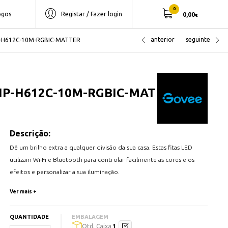
0
ogos
Registar / Fazer login
0,00
€
anterior
seguinte
RIP-H612C-10M-RGBIC-MATTER
STRIP-H612C-10M-RGBIC-MATTER
Descrição:
Dê um brilho extra a qualquer divisão da sua casa. Estas fitas LED
utilizam Wi-Fi e Bluetooth para controlar facilmente as cores e os
efeitos e personalizar a sua iluminação.
- Branco quente para iluminação diária
Ver mais +
- Efeitos de iluminação RGBIC
- Modos de sincronização reativa com a música
QUANTIDADE
EMBALAGEM
- Controlo de voz mãos-livres
1
Qtd. Caixa