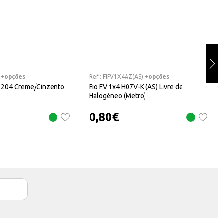
+opções
Ref.:
FIFV1X4AZ(AS)
+opções
L 204 Creme/Cinzento
Fio FV 1x4 H07V-K (AS) Livre de
Halogéneo (Metro)
0,80
€