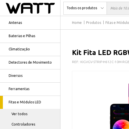
Antenas
Home
Produtos
Fitas e Módul
Baterias e Pilhas
Climatização
Kit Fita LED RG
REF.:
KIGVGV-STRIP-H612C-10M-RG
Detectores de Movimento
Diversos
Ferramentas
Fitas e Módulos LED
Ver todos
Controladores