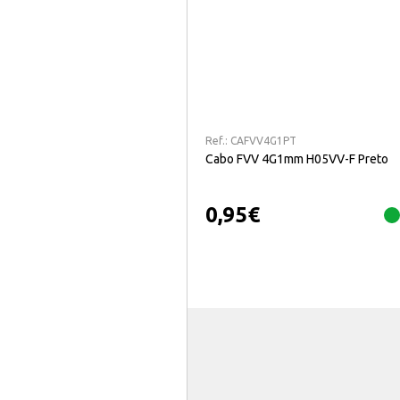
Ref.:
CAFVV4G1PT
Cabo FVV 4G1mm H05VV-F Preto
0,95
€