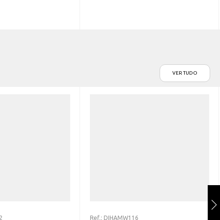
VER TUDO
2
Ref.:
DIHAMW116