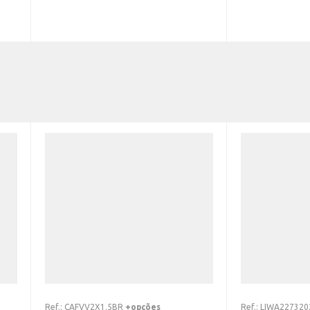
Ref.:
CAFVV2X1.5BR
+opções
Ref.:
LIWA227320