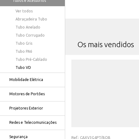
Tubos e Acessórios
Ver todos
Abraçadeira Tubo
Tubo Anelado
Tubo Corrugado
Os mais vendidos
Tubo Gris
Tubo PA6
Tubo Pré-Cablado
Tubo VD
Mobilidade Elétrica
Motores de Portões
Projetores Exterior
Redes e Telecomunicações
Segurança
Ref.:
CAXV3G4PT/BOB