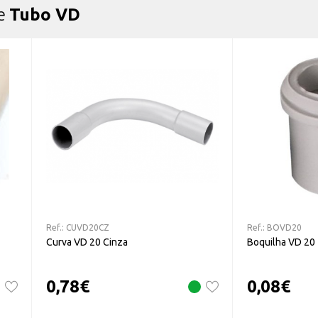
de
Tubo VD
Ref.:
CUVD20CZ
Ref.:
BOVD20
Curva VD 20 Cinza
Boquilha VD 20
0,78
€
0,08
€