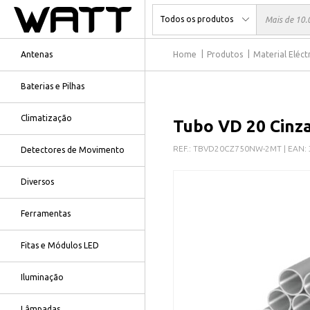
Antenas
Home
Produtos
Material Eléct
Baterias e Pilhas
Climatização
Tubo VD 20 Cinz
REF.:
TBVD20CZ750NW-2MT
| EAN:
Detectores de Movimento
Diversos
Ferramentas
Fitas e Módulos LED
Iluminação
Lâmpadas