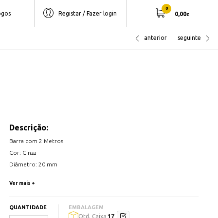
0
ogos
Registar / Fazer login
0,00
€
anterior
seguinte
Descrição:
Barra com 2 Metros
Cor: Cinza
Diâmetro: 20 mm
750NW
Ver mais +
Atado com 34 barras de 2 metro
QUANTIDADE
EMBALAGEM
17
Qtd. Caixa