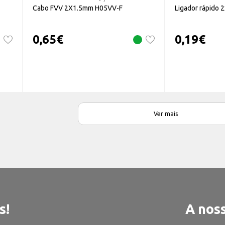
Cabo FVV 2X1.5mm H05VV-F
Ligador rápido
0,65
€
0,19
€
Ver mais
s!
A noss