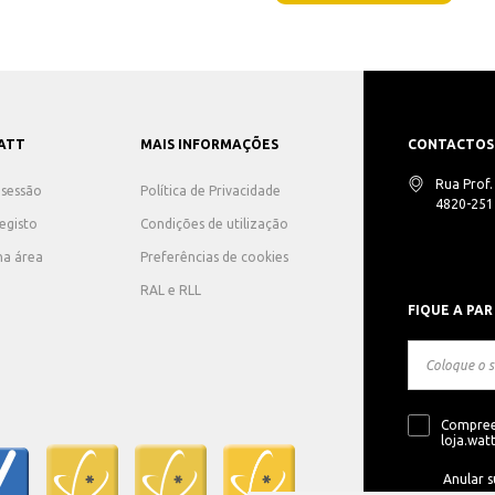
ATT
MAIS INFORMAÇÕES
CONTACTOS
Rua Prof
r sessão
Política de Privacidade
4820-251 
registo
Condições de utilização
ha área
Preferências de cookies
RAL e RLL
FIQUE A PAR
Compree
loja.watt
Anular s