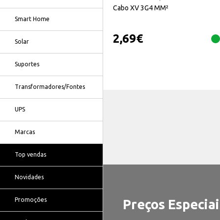
Cabo XV 3G4 MM²
Smart Home
2,69
€
Solar
Suportes
Transformadores/Fontes
UPS
Marcas
Top vendas
Novidades
Promoções
Preços Especiai