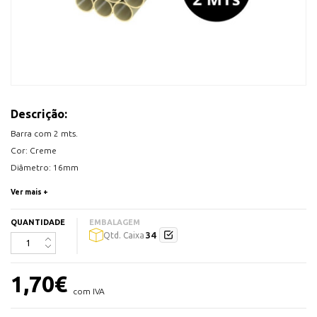
Descrição:
Barra com 2 mts.
Cor: Creme
Diâmetro: 16mm
Atado com 34 barras de 2 metros
Ver mais +
QUANTIDADE
EMBALAGEM
34
Qtd. Caixa
1,70
€
com IVA