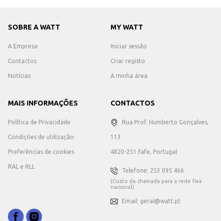
SOBRE A WATT
MY WATT
A Empresa
Iniciar sessão
Contactos
Criar registo
Notícias
A minha área
MAIS INFORMAÇÕES
CONTACTOS
Política de Privacidade
Rua Prof. Humberto Gonçalves,
Condições de utilização
113
Preferências de cookies
4820-251 Fafe, Portugal
RAL e RLL
Telefone: 253 095 466
(Custo da chamada para a rede fixa
nacional)
Email: geral@watt.pt