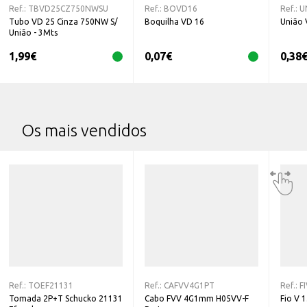
Ref.:
TBVD25CZ750NWSU
Ref.:
BOVD16
Ref.:
U
Tubo VD 25 Cinza 750NW S/
Boquilha VD 16
União 
União - 3Mts
1,99
€
0,07
€
0,38
Os mais vendidos
Ref.:
TOEF21131
Ref.:
CAFVV4G1PT
Ref.:
F
Tomada 2P+T Schucko 21131
Cabo FVV 4G1mm H05VV-F
Fio V 