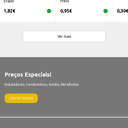
Efapel
Preto
1,82
€
0,95
€
0,30
Ver mais
Preços Especiais!
Instaladores, Condomínios, Hotéis, Retalhistas
CONTACTE-NOS!