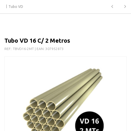
Tubo VD
Tubo VD 16 C/ 2 Metros
REF.:
TBVD16-2MT
| EAN:
307952873