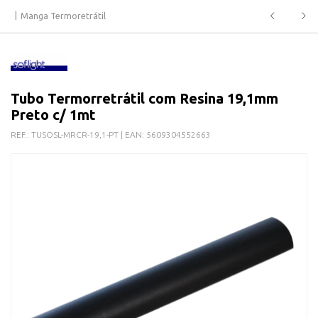
Manga Termoretrátil
Tubo Termorretrátil com Resina 19,1mm
Preto c/ 1mt
REF.:
TUSOSL-MRCR-19,1-PT
| EAN:
5609304552663