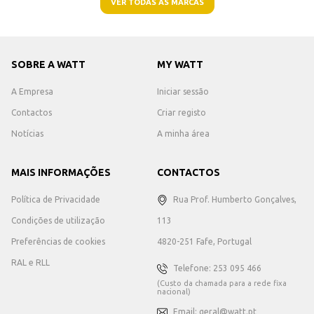
VER TODAS AS MARCAS
SOBRE A WATT
MY WATT
A Empresa
Iniciar sessão
Contactos
Criar registo
Notícias
A minha área
MAIS INFORMAÇÕES
CONTACTOS
Política de Privacidade
Rua Prof. Humberto Gonçalves,
Condições de utilização
113
Preferências de cookies
4820-251 Fafe, Portugal
RAL e RLL
Telefone: 253 095 466
(Custo da chamada para a rede fixa
nacional)
Email: geral@watt.pt