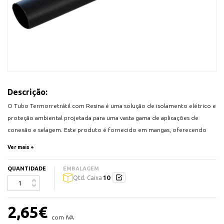
Descrição:
O Tubo Termorretrátil com Resina é uma solução de isolamento elétrico e
proteção ambiental projetada para uma vasta gama de aplicações de
conexão e selagem. Este produto é fornecido em mangas, oferecendo
uma instalação fácil e rápida. Ao ser aquecido, o tubo retrai-se,
Ver mais +
encapsulando a conexão e ativando a resina interna para criar uma barreira
protetora robusta contra humidade, corrosão e tensão mecânica.
QUANTIDADE
EMBALAGEM
10
Qtd. Caixa
Características:
Material:
Poliolefina reticulada com adesivo termoplástico
2,65
€
(resina).
com IVA
Retração:
Rácio de retração de aproximadamente 3:1,