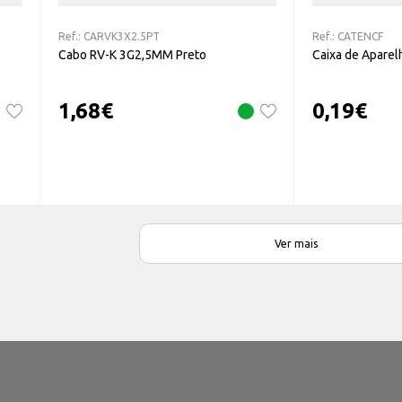
Ref.:
CARVK3X2.5PT
Ref.:
CATENCF
Cabo RV-K 3G2,5MM Preto
Caixa de Apare
1,68
€
0,19
€
Ver mais