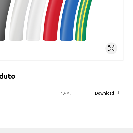
oduto
Download
1,4 MB