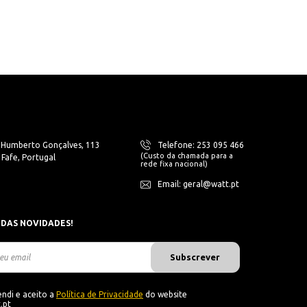
. Humberto Gonçalves, 113
Telefone: 253 095 466
(Custo da chamada para a
Fafe, Portugal
rede fixa nacional)
Email: geral@watt.pt
 DAS NOVIDADES!
Subscrever
ndi e aceito a
Política de Privacidade
do website
.pt