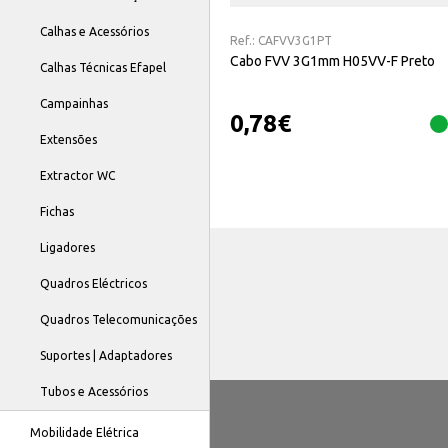
Calhas e Acessórios
Ref.:
CAFVV3G1PT
Cabo FVV 3G1mm H05VV-F Preto
Calhas Técnicas Efapel
Campainhas
0,78
€
Extensões
Extractor WC
Fichas
Ligadores
Quadros Eléctricos
Quadros Telecomunicações
Suportes | Adaptadores
Tubos e Acessórios
Mobilidade Elétrica