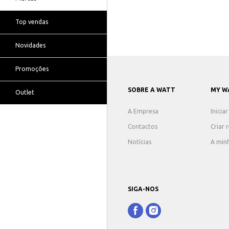
Top vendas
Novidades
Promoções
SOBRE A WATT
MY W
Outlet
A Empresa
Inicia
Contactos
Criar 
Notícias
A min
SIGA-NOS