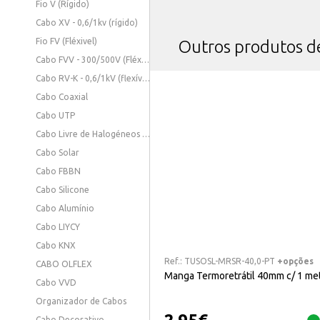
Fio V (Rígido)
Cabo XV - 0,6/1kv (rígido)
Fio FV (Fléxivel)
Outros produtos 
Cabo FVV - 300/500V (Fléxivel)
Cabo RV-K - 0,6/1kV (flexível)
Cabo Coaxial
Cabo UTP
Cabo Livre de Halogéneos - 0,6/1KV (Fléxivel)
Cabo Solar
Cabo FBBN
Cabo Silicone
Cabo Alumínio
Cabo LIYCY
Cabo KNX
Ref.:
TUSOSL-MRSR-40,0-PT
+opções
CABO OLFLEX
Manga Termoretrátil 40mm c/ 1 me
Cabo VVD
Organizador de Cabos
Cabo Decorativo