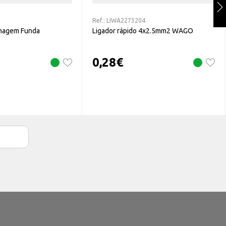
Ref.:
LIWA2273204
lhagem Funda
Ligador rápido 4x2.5mm2 WAGO
0,28
€