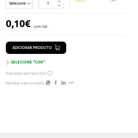
- Cores disponíveis: Preto, Castanho, Cinza, Azul, Vermelho,
Transparente, Verde/Amarelo e Branco
0,10
€
com IVA
ADICIONAR PRODUTO
SELECIONE "COR"
Adicionar aos favoritos
Partilhar este produto