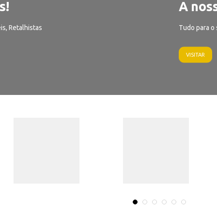
s!
A noss
is, Retalhistas
Tudo para o 
VISITAR