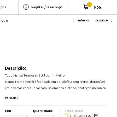
0
ogos
Registar / Fazer login
0,00
€
anterior
seguinte
metro
Descrição:
Tubo Manga Termoretráctil com 1 Metro
Manga termorretrátil fabricada em poliolefina sem resina, disponível
em diversas cores. Ideal para isolamento elétrico, proteção mecânica
e identificação de cabos e componentes.
Ver mais +
- Diâmetro do tubo antes da retração: Ø2.2mm
- Diâmetro do tubo após retração: Ø0.98mm
COR
QUANTIDADE
EMBALAGEM
- Espessura da parede: 0.05mm
100
Qtd. Caixa