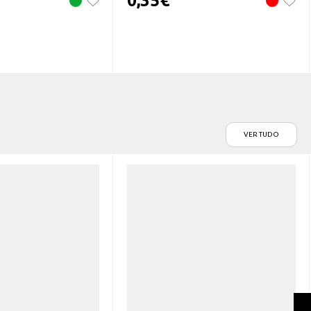
0,35
€
VER TUDO