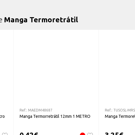
de
Manga Termoretrátil
Ref.:
MAEDM48687
Ref.:
TUSOSL-MRS
tro
Manga Termorretrátil 12mm 1 METRO
Manga Termoret