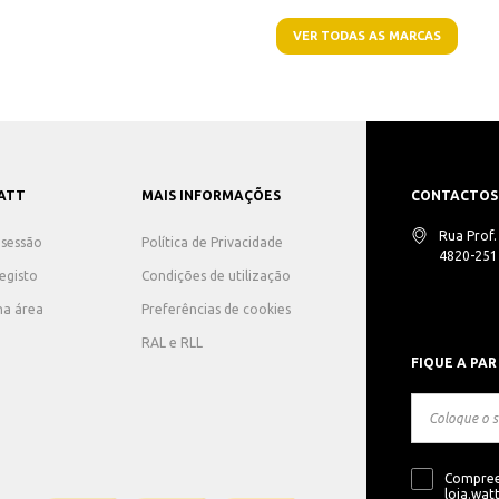
VER TODAS AS MARCAS
ATT
MAIS INFORMAÇÕES
CONTACTOS
Rua Prof
r sessão
Política de Privacidade
4820-251 
registo
Condições de utilização
ha área
Preferências de cookies
RAL e RLL
FIQUE A PAR
Compree
loja.watt