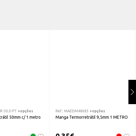
R-50,0-PT
+opções
Ref.:
MAEDM48683
+opções
rátil 50mm c/ 1 metro
Manga Termorretrátil 9,5mm 1 METRO