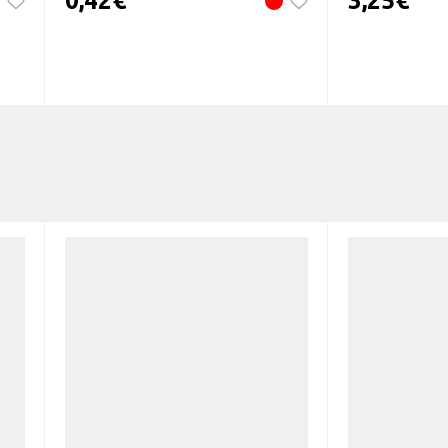
0,42
€
3,25
€