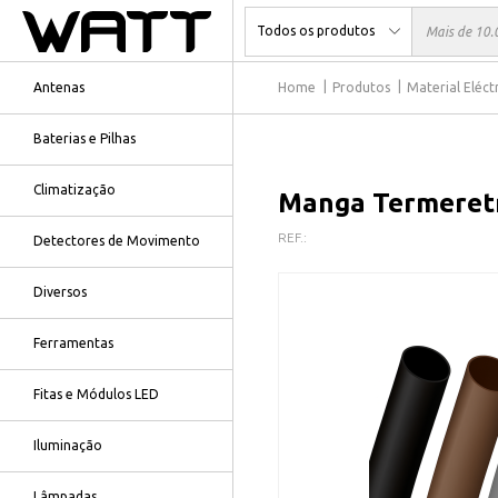
Antenas
Home
Produtos
Material Eléct
Baterias e Pilhas
Climatização
Manga Termeretr
REF.:
Detectores de Movimento
Diversos
Ferramentas
Fitas e Módulos LED
Iluminação
Lâmpadas