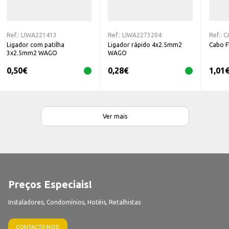
Ref.:
LIWA221413
Ref.:
LIWA2273204
Ref.:
C
Ligador com patilha
Ligador rápido 4x2.5mm2
Cabo 
3x2.5mm2 WAGO
WAGO
0,50
€
0,28
€
1,01
Ver mais
Preços Especiais!
Instaladores, Condomínios, Hotéis, Retalhistas
CONTACTE-NOS!