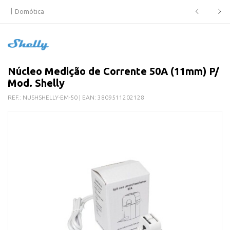
Domótica
Núcleo Medição de Corrente 50A (11mm) P/
Mod. Shelly
REF.:
NUSHSHELLY-EM-50
| EAN:
3809511202128