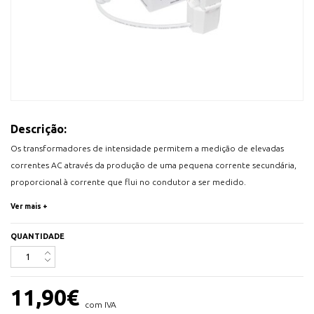
Descrição:
Os transformadores de intensidade permitem a medição de elevadas
correntes AC através da produção de uma pequena corrente secundária,
proporcional à corrente que flui no condutor a ser medido.
Os transformadores de intensidade da Shelly possuem núcleo de ferrite
Ver mais +
abrível (como nas pinças amperimétricas) o que permite uma fácil
instalação, sem interromper o circuito elétrico principal. Uma solução
QUANTIDADE
segura e precisa para a medição de correntes elétricas de alta amplitude e
obtenção do consumo energético.
11,90
€
Corrente Primária Nominal: 50A
com IVA