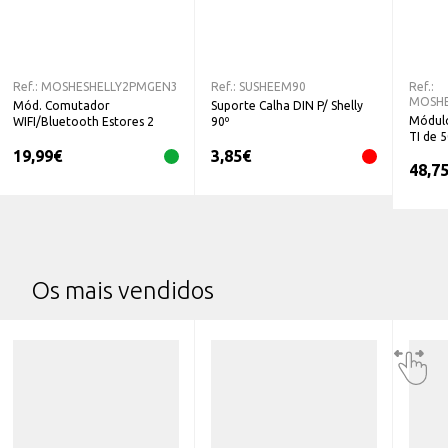
Ref.:
MOSHESHELLY2PMGEN3
Ref.:
SUSHEEM90
Ref.:
MOSHE
Mód. Comutador
Suporte Calha DIN P/ Shelly
Módul
WIFI/Bluetooth Estores 2
90º
TI de 
Canais 2PM Gen3
19,99
€
3,85
€
48,7
Os mais vendidos