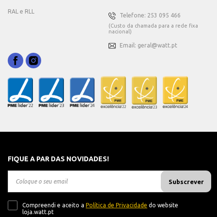
RAL e RLL
Telefone: 253 095 466
(Custo da chamada para a rede fixa
nacional)
Email: geral@watt.pt
FIQUE A PAR DAS NOVIDADES!
Subscrever
Compreendi e aceito a
Política de Privacidade
do website
loja.watt.pt