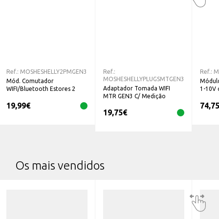
Smart Control;
Compatível com a maioria das plataformas e protocolos, bem
como assistentes de voz.
Ref.:
MOSHESHELLY2PMGEN3
Ref.:
Ref.:
M
MOSHESHELLYPLUGSMTGEN3
Mód. Comutador
Módulo
Adaptador Tomada WIFI
WIFI/Bluetooth Estores 2
1-10V 
MTR GEN3 C/ Medição
Canais 2PM Gen3
Consumo PLUGSMTGEN3
19,99
€
74,7
19,75
€
Os mais vendidos