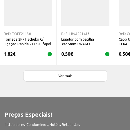
Ref.:
TOEF21130
Ref.:
LIWA221413
Ref.:
C
Tomada 2P+T Schuko C/
Ligador com patilha
Cabo U
Ligação Rápida 21130 Efapel
3x2.5mm2 WAGO
TEKA 
1,82
€
0,50
€
0,58
Ver mais
Preços Especiais!
Instaladores, Condomínios, Hotéis, Retalhistas