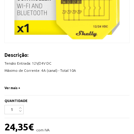
Descrição:
Tensão Entrada: 12V/24V DC
Máximo de Corrente: 4A (canal) - Total 10A
Ver mais +
Um controlador RGBW compacto e versátil, projetado para o controlo
QUANTIDADE
fácil de qualquer fita de LED. Com suporte para perfis RGBW, RGB e Light,
oferece uma flexibilidade inigualável na criação do ambiente perfeito para
qualquer ocasião. A funcionalidade de medição de energia incluída no
24,35
€
Shelly Plus RGBW PM fornece dados em tempo real sobre o consumo,
com IVA