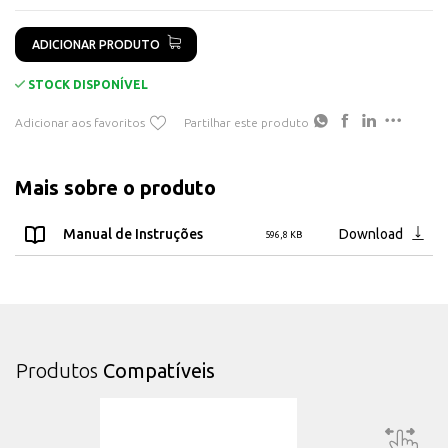
Compatível com série Shelly Plus;
Permite a criação de cenários ainda mais personalizados e sofisticados.
ADICIONAR PRODUTO
STOCK DISPONÍVEL
Adicionar aos favoritos
Partilhar este produto
Mais sobre o produto
Manual de Instruções
Download
596,8 KB
Produtos
Compatíveis