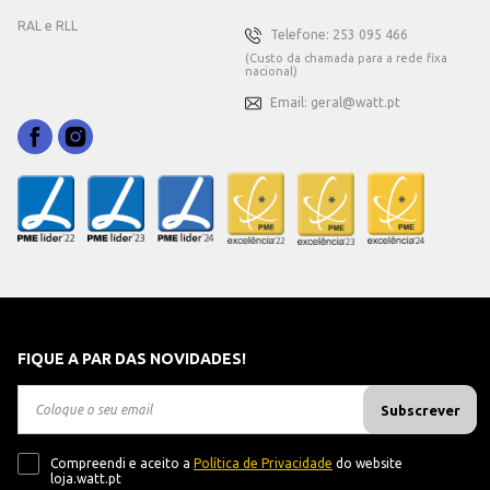
RAL e RLL
Telefone: 253 095 466
(Custo da chamada para a rede fixa
nacional)
Email: geral@watt.pt
FIQUE A PAR DAS NOVIDADES!
Subscrever
Compreendi e aceito a
Política de Privacidade
do website
loja.watt.pt