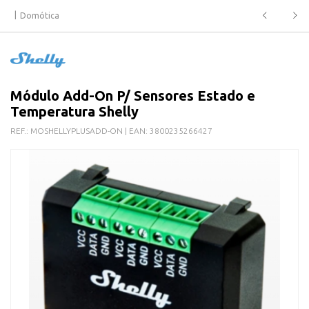
Domótica
Módulo Add-On P/ Sensores Estado e
Temperatura Shelly
REF.:
MOSHELLYPLUSADD-ON
| EAN:
3800235266427