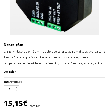
Descrição:
O Shelly Plus Add-on é um módulo que se encaixa num dispositivo da série
Plus da Shelly e que faz a interface com vários sensores, como
temperatura, luminosidade, movimento, potenciómetros, estado, entre
outros. Além disso, é compatível com uma ampla variedade de sensores
Ver mais +
Arduino, o que o torna uma opção interessante para aqueles que
procuram soluções para problemas mais complexos.
QUANTIDADE
Suporta até 5 sensores DS18B20 (temperatura);
Suporta 1 sensor DHT22 (humidade e temperatura);
1 entrada analógica e 1 digital;
15,15
€
Galvanicamente isolado;
com IVA