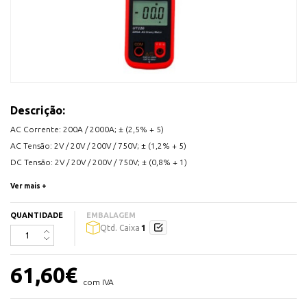
Descrição:
AC Corrente: 200A / 2000A; ± (2,5% + 5)
AC Tensão: 2V / 20V / 200V / 750V; ± (1,2% + 5)
DC Tensão: 2V / 20V / 200V / 750V; ± (0,8% + 1)
Resistancia: 200ohm / 2kOhm / 20kOhm / 200kOhm / 2MOhm / 20MOhm; ±
Ver mais +
(1,0% + 2)
QUANTIDADE
EMBALAGEM
1
Qtd. Caixa
Contagem do display: 2000
Gama Auto
Jaw Opening: 63 milímetros
61,60
€
Diodo
com IVA
Continuidade Buzzer