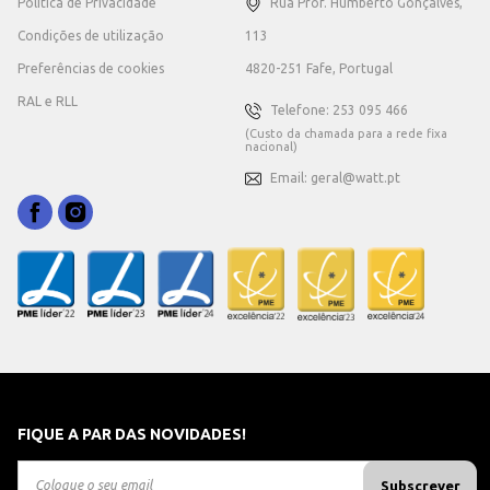
Política de Privacidade
Rua Prof. Humberto Gonçalves,
Condições de utilização
113
Preferências de cookies
4820-251 Fafe, Portugal
RAL e RLL
Telefone: 253 095 466
(Custo da chamada para a rede fixa
nacional)
Email: geral@watt.pt
FIQUE A PAR DAS NOVIDADES!
Subscrever