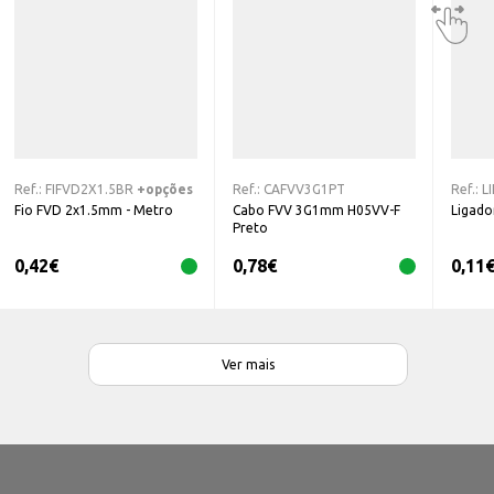
Ref.:
FIFVD2X1.5BR
+opções
Ref.:
CAFVV3G1PT
Ref.:
L
Fio FVD 2x1.5mm - Metro
Cabo FVV 3G1mm H05VV-F
Ligado
Preto
0,42
€
0,78
€
0,11
Ver mais