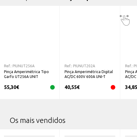
Ref.:
PIUNUT256A
Ref.:
PIUNUT202A
Ref.:
P
Pinça Amperimétrica Tipo
Pinça Amperimétrica Digital
Pinça 
Garfo UT256A UNIT
AC/DC 600V 600A UNI-T
AC/DC 
UNI-T
55,30
€
40,55
€
34,8
Os mais vendidos