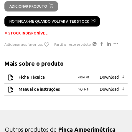
Data Hold
ADICIONAR PRODUTO
MAX
LCD Backlight
NOTIFICAR-ME QUANDO VOLTAR A TER STOCK
Auto Power Off
Indicação de bateria fraca
STOCK INDISPONÍVEL
Impedância de entrada:> = 10Mohm
Adicionar aos favoritos
Partilhar este produto
Alimentação: bateria alcalina de 9V (6LF22)
Dimensões do LCD: 43 x 30 mm
Mais sobre o produto
Peso Líquido: 390 g
Dimensões: 298 x 100 x 48 mm
Ficha Técnica
Download
435,6 KB
Manual de instruções
Download
10,4 MB
Outros produtos de
Pinça Amperimétrica