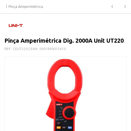
Pinça Amperimétrica
Pinça Amperimétrica Dig. 2000A Unit UT220
REF.:
CEUT220
| EAN:
5901890013420