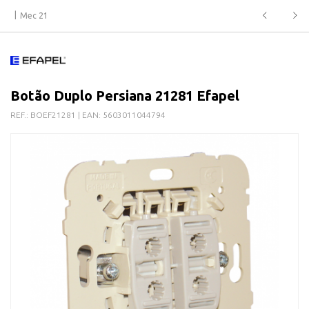
Mec 21
Botão Duplo Persiana 21281 Efapel
REF.:
BOEF21281
| EAN:
5603011044794