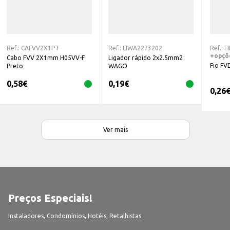
Ref.:
CAFVV2X1PT
Ref.:
LIWA2273202
Ref.:
F
+opçõ
Cabo FVV 2X1mm H05VV-F
Ligador rápido 2x2.5mm2
Fio FV
Preto
WAGO
0,58
€
0,19
€
0,26
Ver mais
Preços Especiais!
Instaladores, Condomínios, Hotéis, Retalhistas