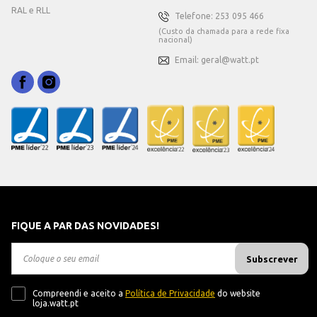
RAL e RLL
Telefone: 253 095 466
(Custo da chamada para a rede fixa
nacional)
Email: geral@watt.pt
FIQUE A PAR DAS NOVIDADES!
Subscrever
Compreendi e aceito a
Política de Privacidade
do website
loja.watt.pt