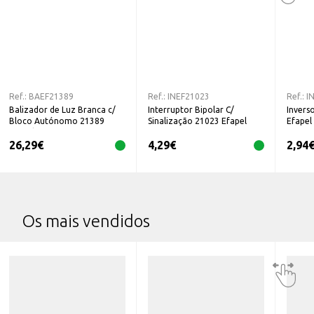
Ref.:
BAEF21389
Ref.:
INEF21023
Ref.:
I
Balizador de Luz Branca c/
Interruptor Bipolar C/
Invers
Bloco Autónomo 21389
Sinalização 21023 Efapel
Efapel
Efapel
26,29
€
4,29
€
2,94
Os mais vendidos