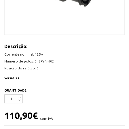
Descrição:
Corrente nominal: 125A
Número de pólos: 5 (3P+N+PE)
Posição do relógio: 6h
Tensão/frequência nominal: 200/346V~ - 240/415V~ / 50+60Hz
Ver mais +
Contatos: latão, com mola lamelar (CuBe)
Tecnologia de conexão: terminais de estrutura com parafusos
QUANTIDADE
Classe de proteção IP: IP66/IP67
110,90
€
com IVA