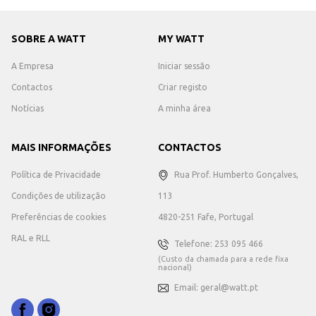
SOBRE A WATT
MY WATT
A Empresa
Iniciar sessão
Contactos
Criar registo
Notícias
A minha área
MAIS INFORMAÇÕES
CONTACTOS
Política de Privacidade
Rua Prof. Humberto Gonçalves,
Condições de utilização
113
Preferências de cookies
4820-251 Fafe, Portugal
RAL e RLL
Telefone: 253 095 466
(Custo da chamada para a rede fixa
nacional)
Email: geral@watt.pt