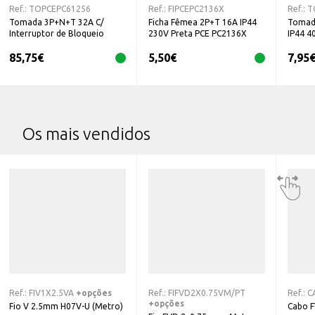
Ref.:
TOPCEPC61256
Ref.:
FIPCEPC2136X
Ref.:
T
Tomada 3P+N+T 32A C/
Ficha Fêmea 2P+T 16A IP44
Tomad
Interruptor de Bloqueio
230V Preta PCE PC2136X
IP44 4
PC61256
85,75
€
5,50
€
7,95
Os mais vendidos
Ref.:
FIV1X2.5VA
+opções
Ref.:
FIFVD2X0.75VM/PT
Ref.:
C
+opções
Fio V 2.5mm H07V-U (Metro)
Cabo 