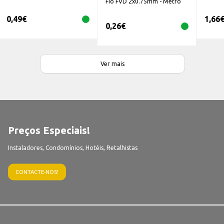
Fio FVD 2x0.75mm - Metro
0,49
€
1,66
0,26
€
Ver mais
Preços Especiais!
Instaladores, Condomínios, Hotéis, Retalhistas
CONTACTE-NOS!