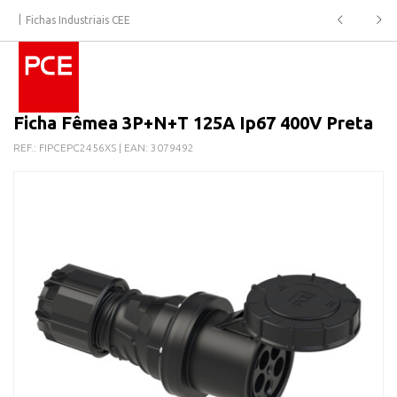
Fichas Industriais CEE
Ficha Fêmea 3P+N+T 125A Ip67 400V Preta
REF.:
FIPCEPC2456XS
| EAN:
3079492