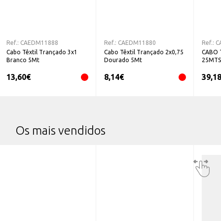
Ref.:
CAEDM11888
Ref.:
CAEDM11880
Ref.:
C
Cabo Têxtil Trançado 3x1
Cabo Têxtil Trançado 2x0,75
CABO 
Branco 5Mt
Dourado 5Mt
25MTS
13,60
€
8,14
€
39,1
Os mais vendidos