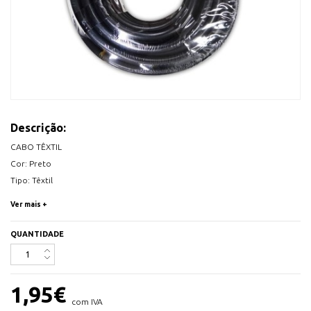
Descrição:
CABO TÊXTIL
Cor: Preto
Tipo: Têxtil
Secção: 2x0,75
Ver mais +
Vendido ao Metro
QUANTIDADE
1,95
€
com IVA