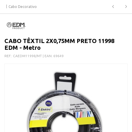
Cabo Decorativo
CABO TÊXTIL 2X0,75MM PRETO 11998
EDM - Metro
REF.:
CAEDM11998/MT
| EAN:
69649