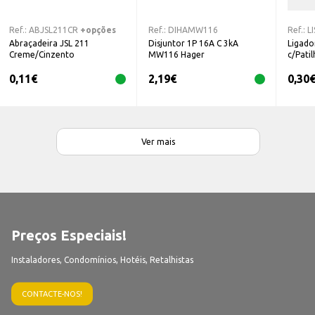
Ref.:
ABJSL211CR
+opções
Ref.:
DIHAMW116
Ref.:
L
Abraçadeira JSL 211
Disjuntor 1P 16A C 3kA
Ligador
Creme/Cinzento
MW116 Hager
c/Pati
0,11
€
2,19
€
0,30
Ver mais
Preços Especiais!
Instaladores, Condomínios, Hotéis, Retalhistas
CONTACTE-NOS!