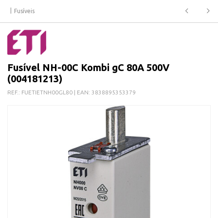
Fusíveis
Fusível NH-00C Kombi gC 80A 500V
(004181213)
REF.:
FUETIETNH00GL80
| EAN:
3838895353379