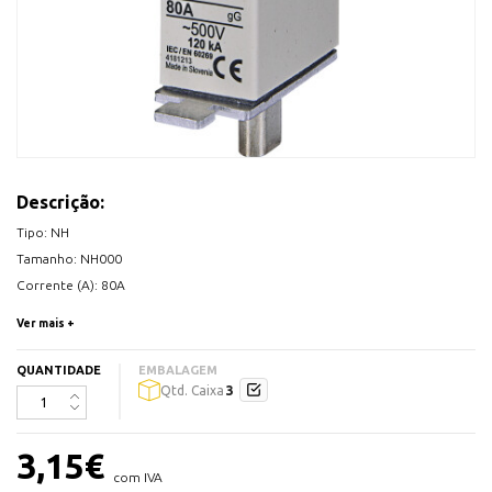
Descrição:
Tipo: NH
Tamanho: NH000
Corrente (A): 80A
Tensão AC: 500V
Ver mais +
IEC 60269-1, IEC 60269-2
QUANTIDADE
EMBALAGEM
3
Qtd. Caixa
3,15
€
com IVA