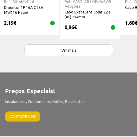
Ref.:
DIHAMW116
Ref.:
CASOLAR1X4VM/BOB
Ref.:
C
+opções
Disjuntor 1P 16A C 3kA
Cabo 
Cabo Exzhellent-Solar ZZ-F
MW116 Hager
(AS) 1x4mm
2,19
€
1,68
0,96
€
Ver mais
Preços Especiais!
Instaladores, Condomínios, Hotéis, Retalhistas
CONTACTE-NOS!