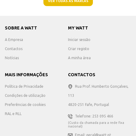
VER TODAS AS MARCAS
SOBRE A WATT
MY WATT
A Empresa
Iniciar sessão
Contactos
Criar registo
Notícias
A minha área
MAIS INFORMAÇÕES
CONTACTOS
Política de Privacidade
Rua Prof. Humberto Gonçalves,
Condições de utilização
113
Preferências de cookies
4820-251 Fafe, Portugal
RAL e RLL
Telefone: 253 095 466
(Custo da chamada para a rede fixa
nacional)
Email: geral@watt.pt