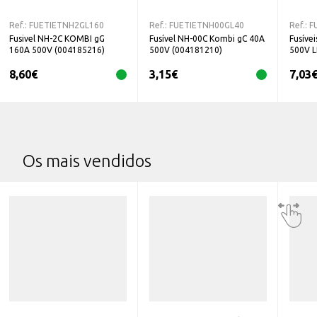
Ref.:
FUETIETNH2GL160
Ref.:
FUETIETNH00GL40
Ref.:
F
Fusivel NH-2C KOMBI gG
Fusível NH-00C Kombi gC 40A
Fusíve
160A 500V (004185216)
500V (004181210)
500V 
8,60
€
3,15
€
7,03
Os mais vendidos