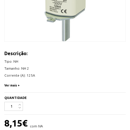
Descrição:
Tipo: NH
Tamanho: NH 2
Corrente (A): 125A
Tensão AC: 500V
Ver mais +
IEC 60269-1, IEC 60269-2
QUANTIDADE
Vendido à unidade.
Quantidade caixa: 3 Unidades
8,15
€
com IVA