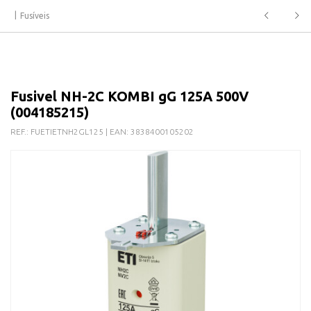
Fusíveis
Fusivel NH-2C KOMBI gG 125A 500V
(004185215)
REF.:
FUETIETNH2GL125
| EAN:
3838400105202