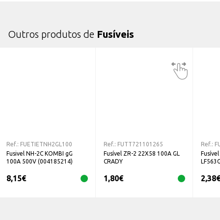
Outros produtos de
Fusíveis
Ref.:
FUETIETNH2GL100
Ref.:
FUTT721101265
Ref.:
F
Fusivel NH-2C KOMBI gG
Fusível ZR-2 22X58 100A GL
Fusíve
100A 500V (004185214)
CRADY
LF563G
8,15
€
1,80
€
2,38