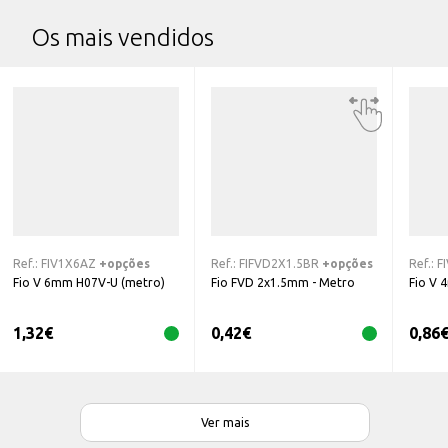
Os mais vendidos
Ref.:
FIV1X6AZ
+opções
Ref.:
FIFVD2X1.5BR
+opções
Ref.:
F
Fio V 6mm H07V-U (metro)
Fio FVD 2x1.5mm - Metro
Fio V 
1,32
€
0,42
€
0,86
Ver mais