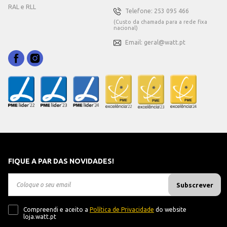
RAL e RLL
Telefone: 253 095 466
(Custo da chamada para a rede fixa
nacional)
Email: geral@watt.pt
FIQUE A PAR DAS NOVIDADES!
Subscrever
Compreendi e aceito a
Política de Privacidade
do website
loja.watt.pt