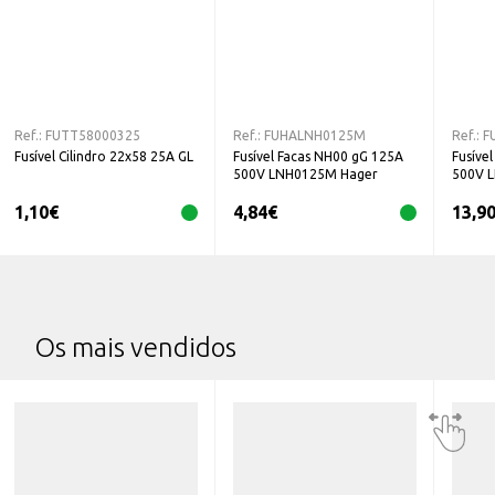
Ref.:
FUTT58000325
Ref.:
FUHALNH0125M
Ref.:
F
Fusível Cilindro 22x58 25A GL
Fusível Facas NH00 gG 125A
Fusíve
500V LNH0125M Hager
500V 
1,10
€
4,84
€
13,9
Os mais vendidos