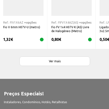
Ref.:
FIV1X6AZ
+opções
Ref.:
FIFV1X4AZ(AS)
+opções
Ref.:
L
Fio V 6mm H07V-U (metro)
Fio FV 1x4 H07V-K (AS) Livre
Ligado
de Halogéneo (Metro)
3x2.5
1,32
€
0,80
€
0,50
Ver mais
Preços Especiais!
Instaladores, Condomínios, Hotéis, Retalhistas