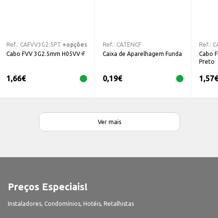
Ref.:
CAFVV3G2.5PT
+opções
Ref.:
CATENCF
Ref.:
C
Cabo FVV 3G2.5mm H05VV-F
Caixa de Aparelhagem Funda
Cabo 
Preto
1,66
€
0,19
€
1,57
Ver mais
Preços Especiais!
Instaladores, Condomínios, Hotéis, Retalhistas