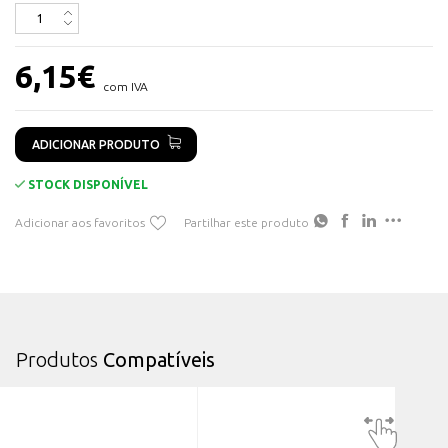
Máx. Largura da fita: 12mm
Comprimento: 2 metros
Dimensões: (ver imagem)
6,15
€
com IVA
ADICIONAR PRODUTO
STOCK DISPONÍVEL
Adicionar aos favoritos
Partilhar este produto
Produtos
Compatíveis