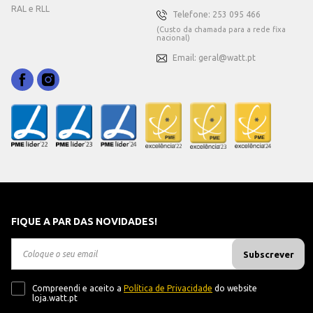
RAL e RLL
Telefone: 253 095 466
(Custo da chamada para a rede fixa
nacional)
Email: geral@watt.pt
FIQUE A PAR DAS NOVIDADES!
Subscrever
Compreendi e aceito a
Política de Privacidade
do website
loja.watt.pt