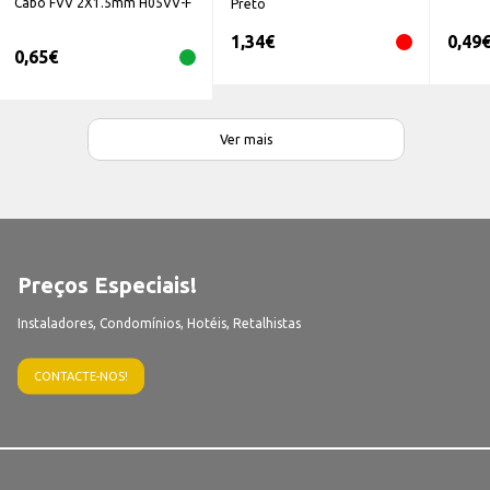
Cabo FVV 2X1.5mm H05VV-F
Preto
1,34
€
0,49
0,65
€
Ver mais
Preços Especiais!
Instaladores, Condomínios, Hotéis, Retalhistas
CONTACTE-NOS!