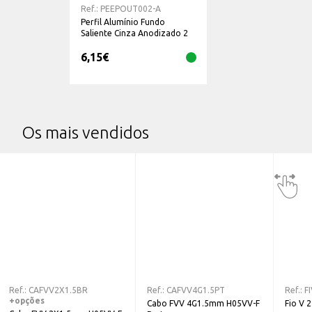
Ref.:
PEEPOUT002-A
Perfil Alumínio Fundo
Saliente Cinza Anodizado 2
Metros
6,15
€
Os mais vendidos
Ref.:
CAFVV2X1.5BR
Ref.:
CAFVV4G1.5PT
Ref.:
F
+opções
Cabo FVV 4G1.5mm H05VV-F
Fio V 