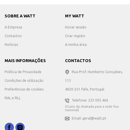
SOBRE A WATT
MY WATT
A Empresa
Iniciar sessão
Contactos
Criar registo
Notícias
A minha área
MAIS INFORMAÇÕES
CONTACTOS
Política de Privacidade
Rua Prof. Humberto Gonçalves,
Condições de utilização
113
Preferências de cookies
4820-251 Fafe, Portugal
RAL e RLL
Telefone: 253 095 466
(Custo da chamada para a rede fixa
nacional)
Email: geral@watt.pt