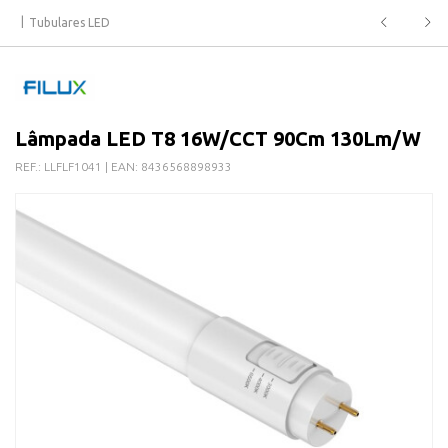
Tubulares LED
Lâmpada LED T8 16W/CCT 90Cm 130Lm/W
REF.:
LLFLF1041
| EAN:
8436568898933