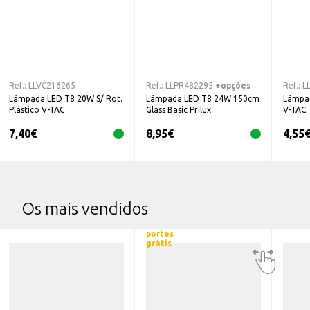
Ref.:
LLVC216265
Ref.:
LLPR482295
+opções
Ref.:
L
Lâmpada LED T8 20W S/ Rot.
Lâmpada LED T8 24W 150cm
Lâmpa
Plástico V-TAC
Glass Basic Prilux
V-TAC
7,40
€
8,95
€
4,55
Os mais vendidos
portes
grátis