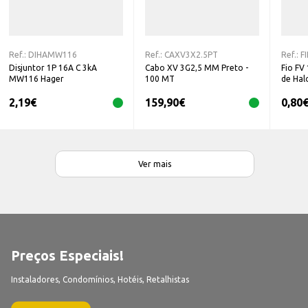
Ref.:
DIHAMW116
Ref.:
CAXV3X2.5PT
Ref.:
F
Disjuntor 1P 16A C 3kA
Cabo XV 3G2,5 MM Preto -
Fio FV 
MW116 Hager
100 MT
de Hal
2,19
€
159,90
€
0,80
Ver mais
Preços Especiais!
Instaladores, Condomínios, Hotéis, Retalhistas