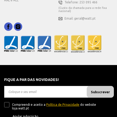
RAL e RLL
Telefone: 253 095 466
(Custo da chamada para a rede fixa
nacional)
Email: geral@watt.pt
FIQUE A PAR DAS NOVIDADES!
Subscrever
Compreendi e aceito a
Política de Privacidade
do website
loja.watt.pt
Anular subscrição