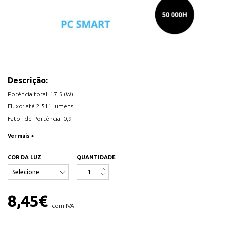
Descrição:
Potência total: 17,5 (W)
Fluxo: até 2 511 lumens
Fator de Portência: 0,9
Ângulo de abertura: 180º
Ver mais +
Horas de vida útil: 50 000h
Dimensões: Ø28x1213 (mm)
COR DA LUZ
QUANTIDADE
Temperatura de trabalho: -5 +35 (ºC)
Regulação: Não
Interior/exterior: INTERIOR
8,45
€
IP luminária: 20
com IVA
Ra: ≥80