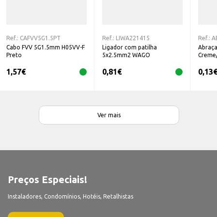
Ref.:
CAFVV5G1.5PT
Ref.:
LIWA221415
Ref.:
A
Cabo FVV 5G1.5mm H05VV-F
Ligador com patilha
Abraça
Preto
5x2.5mm2 WAGO
Creme
1,57
€
0,81
€
0,13
Ver mais
Preços Especiais!
Instaladores, Condomínios, Hotéis, Retalhistas