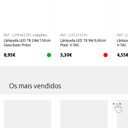
Ref.:
LLPR482295
+opções
Ref.:
LLVC216392
Ref.:
L
Lâmpada LED T8 24W 150cm
Lâmpada LED T8 9W 0,60cm
Lâmpa
Glass Basic Prilux
Plast. V-TAC
V-TAC
8,95
€
3,30
€
4,55
Os mais vendidos