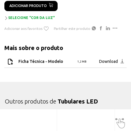
Fonte de luz: LED
ADICIONAR PRODUTO
Casquilho: G13 (não rotativo)
SELECIONE "COR DA LUZ"
Adicionar aos favoritos
Partilhar este produto
Mais sobre o produto
Ficha Técnica - Modelo
Download
1,2 MB
Outros produtos de
Tubulares LED