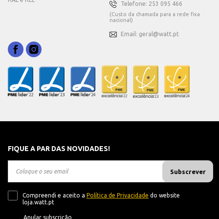
Telefone: 253 095 466
(Custo da chamada para a rede fixa
nacional)
Email: geral@watt.pt
FIQUE A PAR DAS NOVIDADES!
Subscrever
Compreendi e aceito a
Política de Privacidade
do website
loja.watt.pt
Anular subscrição